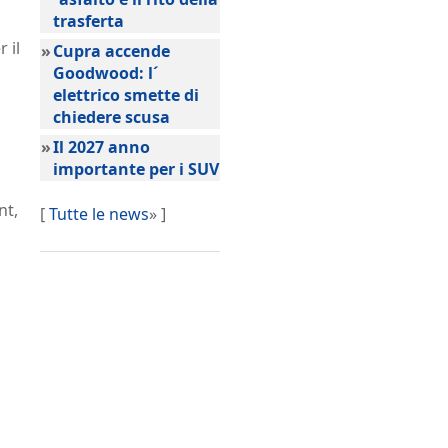
trasferta
 il
»
Cupra accende
Goodwood: l´
elettrico smette di
chiedere scusa
»
Il 2027 anno
importante per i SUV
nt,
[
Tutte le news
» ]