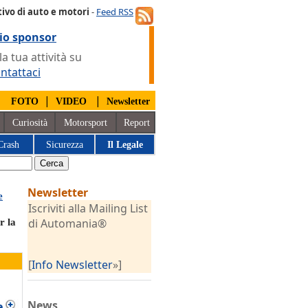
ivo di auto e motori
-
Feed RSS
io sponsor
 tua attività su
ntattaci
|
|
|
FOTO
VIDEO
Newsletter
Curiosità
Motorsport
Report
Crash
Sicurezza
Il Legale
Newsletter
e
Iscriviti alla Mailing List
di Automania®
r la
[
Info Newsletter
»]
News
e