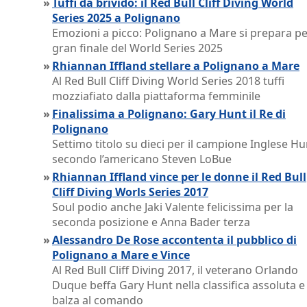
»
Tuffi da brivido: il Red Bull Cliff Diving World
Series 2025 a Polignano
Emozioni a picco: Polignano a Mare si prepara per
gran finale del World Series 2025
»
Rhiannan Iffland stellare a Polignano a Mare
Al Red Bull Cliff Diving World Series 2018 tuffi
mozziafiato dalla piattaforma femminile
»
Finalissima a Polignano: Gary Hunt il Re di
Polignano
Settimo titolo su dieci per il campione Inglese Hu
secondo l’americano Steven LoBue
»
Rhiannan Iffland vince per le donne il Red Bull
Cliff Diving Worls Series 2017
Soul podio anche Jaki Valente felicissima per la
seconda posizione e Anna Bader terza
»
Alessandro De Rose accontenta il pubblico di
Polignano a Mare e Vince
Al Red Bull Cliff Diving 2017, il veterano Orlando
Duque beffa Gary Hunt nella classifica assoluta e
balza al comando