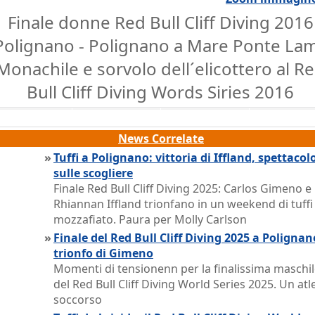
Finale donne Red Bull Cliff Diving 2016
Polignano - Polignano a Mare Ponte La
Monachile e sorvolo dell´elicottero al R
Bull Cliff Diving Words Siries 2016
News Correlate
»
Tuffi a Polignano: vittoria di Iffland, spettacol
sulle scogliere
Finale Red Bull Cliff Diving 2025: Carlos Gimeno e
Rhiannan Iffland trionfano in un weekend di tuffi
mozzafiato. Paura per Molly Carlson
»
Finale del Red Bull Cliff Diving 2025 a Polignan
trionfo di Gimeno
Momenti di tensionenn per la finalissima maschi
del Red Bull Cliff Diving World Series 2025. Un atl
soccorso