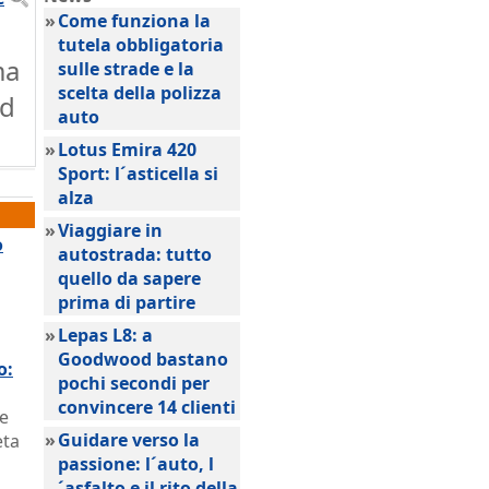
»
Come funziona la
tutela obbligatoria
ma
sulle strade e la
scelta della polizza
ed
auto
»
Lotus Emira 420
Sport: l´asticella si
alza
»
Viaggiare in
o
autostrada: tutto
quello da sapere
prima di partire
»
Lepas L8: a
Goodwood bastano
o:
pochi secondi per
convincere 14 clienti
le
»
Guidare verso la
eta
passione: l´auto, l
´asfalto e il rito della