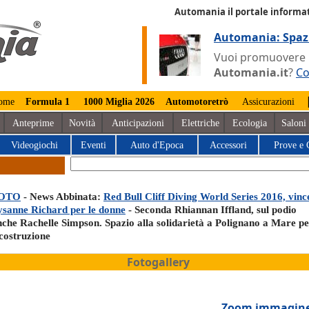
Automania il portale informat
Automania: Spaz
Vuoi promuovere la
Automania.it
?
Co
ome
Formula 1
1000 Miglia 2026
Automotoretrò
Assicurazioni
Anteprime
Novità
Anticipazioni
Elettriche
Ecologia
Saloni
Videogiochi
Eventi
Auto d'Epoca
Accessori
Prove e 
OTO
- News Abbinata:
Red Bull Cliff Diving World Series 2016, vinc
ysanne Richard per le donne
- Seconda Rhiannan Iffland, sul podio
nche Rachelle Simpson. Spazio alla solidarietà a Polignano a Mare pe
icostruzione
Fotogallery
Zoom immagin