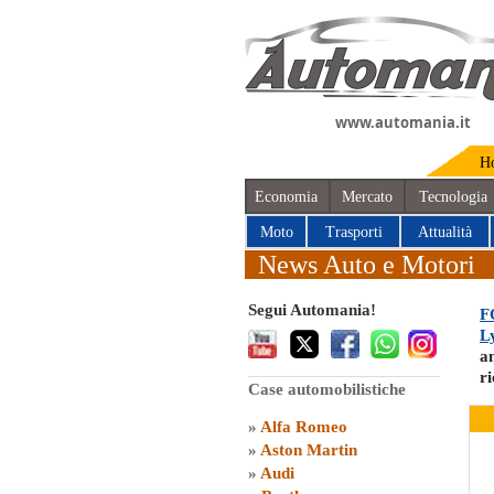
www.automania.it
H
Economia
Mercato
Tecnologia
Moto
Trasporti
Attualità
News Auto e Motori
Segui Automania!
F
L
a
r
Case automobilistiche
»
Alfa Romeo
»
Aston Martin
»
Audi