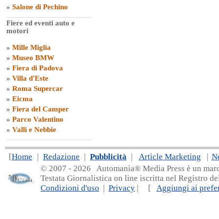
»
Salone di Pechino
Fiere ed eventi auto e
motori
»
Mille Miglia
»
Museo BMW
»
Fiera di Padova
»
Villa d'Este
»
Roma Supercar
»
Eicma
»
Fiera del Camper
»
Parco Valentino
»
Valli e Nebbie
[
Home
|
Redazione
|
Pubblicità
|
Article Marketing
|
N
© 2007 - 20
26 Automania® Media Press è un marchio 
Testata Giornalistica on line iscritta nel Registro d
Condizioni d'uso
|
Privacy
| [
Aggiungi ai prefer