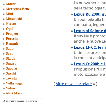
La nuova serie in
»
Mazda
della tecnologia f
»
Mercedes-Benz
»
Lexus RC 200t, n
»
Mini
»
Mitsubishi
Disponibile alla fi
»
Nissan
compatta, legger
»
Opel
»
Lexus al Salone d
»
Peugeot
Il suv NX è pronto
»
Porsche
anche le nuove Le
»
Renault
»
Lexus LF-CC, le i
»
Saab
Ultima espressione
»
Seat
la concept antici
»
Skoda
»
Lexus Ct 200h e L
»
Smart
»
Subaru
Propulsione full h
»
Suzuki
motorizzazione e n
»
Toyota
[
Altre news correlate
»
]
»
Volkswagen
»
Volvo
»
Altri Marchi
Assicurazione e servizi