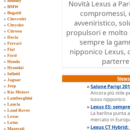
»
Bentley
Novità Lexus a Par
»
BMW
compromessi, 
»
Bugatti
»
Chevrolet
avveniristico, sol
»
Chrysler
propulsori e molto 
»
Citroen
»
Dacia
sempre la gamm
»
Ferrari
nipponico Lexus, ch
»
Fiat
»
Ford
parterre 
»
Honda
»
Hyundai
»
Infiniti
News 
»
Jaguar
»
Salone Parigi 201
»
Jeep
»
Kia Motors
Ancora più stile p
»
Lamborghini
lusso nipponico
»
Lancia
»
Lexus ES: sempre
»
Land Rover
La berlina punta a
»
Lexus
mercato in Europ
»
Lotus
»
Lexus CT Hybrid:
»
Maserati