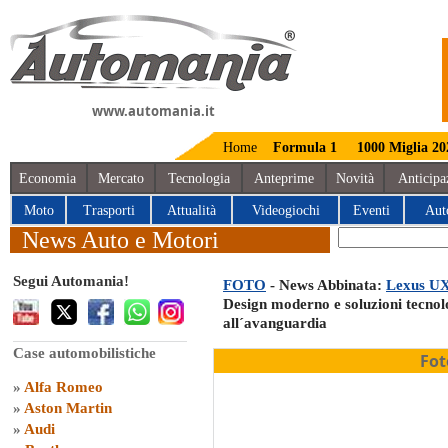
www.automania.it
Home
Formula 1
1000 Miglia 20
Economia
Mercato
Tecnologia
Anteprime
Novità
Anticipa
Moto
Trasporti
Attualità
Videogiochi
Eventi
Aut
News Auto e Motori
Segui Automania!
FOTO
- News Abbinata:
Lexus UX e
Design moderno e soluzioni tecno
all´avanguardia
Case automobilistiche
Fot
»
Alfa Romeo
»
Aston Martin
»
Audi