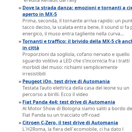
´eredità Renault dai rally
»
Dove la strada danza: emozioni e tornanti a ci
aperto in MX-5
Prima, seconda, il tornante arriva rapido: un pun
tacco deciso, la scalata entra bene, il sound si fa 
energico, il muso entra tagliente nella curva...
»
Tornanti e traffico: il brivido della MX‑5 c’è an
in città
Proporzioni da sogliola, cofano nervato e quello
sguardo volitivo a LED che s’incornicia fra i tratti
morbidi del muso: richiami semplicemente
irresistibili
»
Peugeot iOn, test drive di Automania
Testata l’auto elettrica della casa del leone su un
percorso a birilli. Ecco il video
»
Fiat Panda 4x4: test drive di Automania
Al Motor Show di Bologna siamo saliti a bordo de
Fiat Panda su un tracciato off-road
»
Citroen C-Zero, il test drive di Automania
L´H2Roma, la fiera dell´ecomobile, ci ha dato l