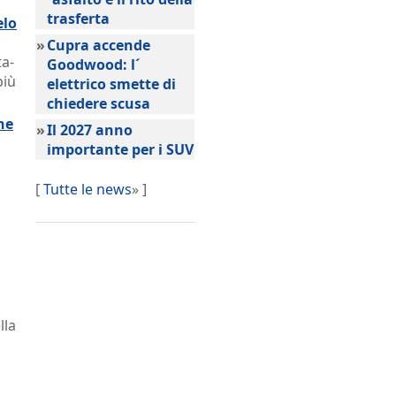
trasferta
elo
»
Cupra accende
ta-
Goodwood: l´
più
elettrico smette di
chiedere scusa
che
»
Il 2027 anno
importante per i SUV
[
Tutte le news
» ]
lla