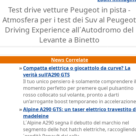
Test drive vetture Peugeot in pista -
Atmosfera per i test dei Suv al Peugeot
Driving Experience all´Autodromo del
Levante a Binetto
News Correlate
»
Compatta elettrica o giocattolo da curve? La
verità sull’A290 GTS
Il tuo unico pensiero è solamente comprendere i
momento perfetto per premere quel pulsantino
rosso collocato sul volante, pronto a darti
un’arrogante boost temporaneo in accelerazione
»
Alpine A290 GTS: un taser elettrico travestito 
madeleine
L´Alpine A290 segna il debutto del marchio nel
segmento delle hot hatch elettriche, raccogliendo