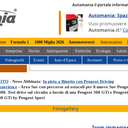
Automania il portale informat
Automania: Spaz
Vuoi promuovere la
Automania.it
?
Co
ome
Formula 1
1000 Miglia 2026
Automotoretrò
Assicurazioni
Anteprime
Novità
Anticipazioni
Elettriche
Ecologia
Saloni
Videogiochi
Eventi
Auto d'Epoca
Accessori
Prove e 
OTO
- News Abbinata:
In pista a Binetto con Peugeot Driving
xperience
- Area Suv con percorso ad ostacoli per il nuovo Suv Peug
008. Test drive sul circuito a bordo di una Peugeot 308 GTi e Peugeot
08 GTi by Peugeot Sport
Fotogallery
Zoom immagin