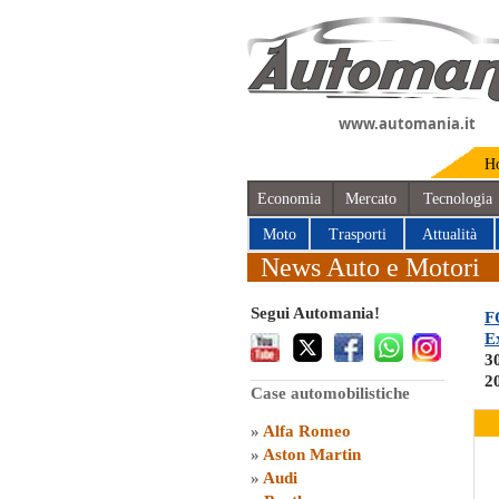
www.automania.it
H
Economia
Mercato
Tecnologia
Moto
Trasporti
Attualità
News Auto e Motori
Segui Automania!
F
E
3
2
Case automobilistiche
»
Alfa Romeo
»
Aston Martin
»
Audi