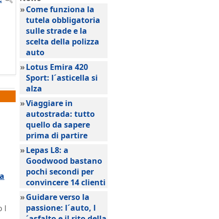
»
Come funziona la
tutela obbligatoria
sulle strade e la
scelta della polizza
auto
»
Lotus Emira 420
Sport: l´asticella si
alza
»
Viaggiare in
autostrada: tutto
quello da sapere
l
prima di partire
»
Lepas L8: a
Goodwood bastano
pochi secondi per
da
convincere 14 clienti
»
Guidare verso la
passione: l´auto, l
 l
´asfalto e il rito della