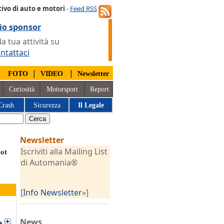
ivo di auto e motori
-
Feed RSS
io sponsor
 tua attività su
ntattaci
|
|
|
FOTO
VIDEO
Newsletter
Curiosità
Motorsport
Report
Crash
Sicurezza
Il Legale
Newsletter
Iscriviti alla Mailing List
eot
di Automania®
[
Info Newsletter
»]
News
e