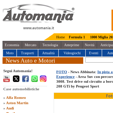
www.automania.it
Home
Formula 1
1000 Miglia 20
Economia
Mercato
Tecnologia
Anteprime
Novità
Anticipa
Moto
Trasporti
Attualità
Videogiochi
Eventi
Aut
News Auto e Motori
Segui Automania!
FOTO
- News Abbinata:
In pista 
Experience
- Area Suv con percors
3008. Test drive sul circuito a bo
208 GTi by Peugeot Sport
Case automobilistiche
Fot
»
Alfa Romeo
»
Aston Martin
»
Audi