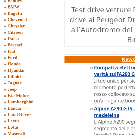
»
Bentley
»
BMW
Test drive vetture 
»
Bugatti
drive al Peugeot D
»
Chevrolet
»
Chrysler
all´Autodromo del L
»
Citroen
Bi
»
Dacia
»
Ferrari
»
Fiat
»
Ford
News 
»
Honda
»
Compatta elettri
»
Hyundai
verità sull’A290 
»
Infiniti
Il tuo unico pens
»
Jaguar
momento perfetto
»
Jeep
rosso collocato su
»
Kia Motors
un’arrogante boo
»
Lamborghini
»
Alpine A290 GTS: 
»
Lancia
madeleine
»
Land Rover
»
Lexus
L´Alpine A290 seg
»
Lotus
segmento delle hot
»
Maserati