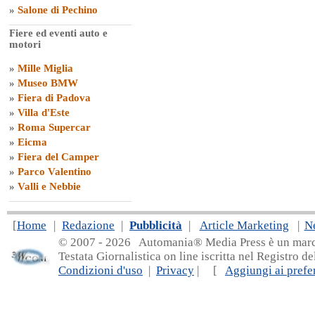
»
Salone di Pechino
Fiere ed eventi auto e
motori
»
Mille Miglia
»
Museo BMW
»
Fiera di Padova
»
Villa d'Este
»
Roma Supercar
»
Eicma
»
Fiera del Camper
»
Parco Valentino
»
Valli e Nebbie
[
Home
|
Redazione
|
Pubblicità
|
Article Marketing
|
N
© 2007 - 20
26 Automania® Media Press è un marchio 
Testata Giornalistica on line iscritta nel Registro d
Condizioni d'uso
|
Privacy
| [
Aggiungi ai prefer