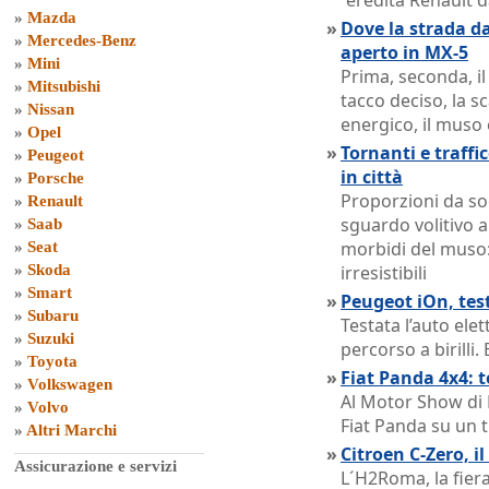
´eredità Renault da
»
Mazda
»
Dove la strada da
»
Mercedes-Benz
aperto in MX-5
»
Mini
Prima, seconda, il
»
Mitsubishi
tacco deciso, la sc
»
Nissan
energico, il muso 
»
Opel
»
Tornanti e traffic
»
Peugeot
in città
»
Porsche
Proporzioni da so
»
Renault
sguardo volitivo a 
»
Saab
morbidi del muso
»
Seat
»
Skoda
irresistibili
»
Smart
»
Peugeot iOn, tes
»
Subaru
Testata l’auto elet
»
Suzuki
percorso a birilli. 
»
Toyota
»
Fiat Panda 4x4: 
»
Volkswagen
Al Motor Show di 
»
Volvo
Fiat Panda su un t
»
Altri Marchi
»
Citroen C-Zero, i
Assicurazione e servizi
L´H2Roma, la fiera