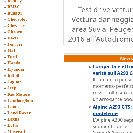
»
Bentley
»
BMW
Test drive vettur
»
Bugatti
Vettura danneggia
»
Chevrolet
»
Chrysler
area Suv al Peuge
»
Citroen
2016 all´Autodromo
»
Dacia
»
Ferrari
»
Fiat
»
Ford
News 
»
Honda
»
Compatta elettri
»
Hyundai
verità sull’A290 
»
Infiniti
Il tuo unico pens
»
Jaguar
momento perfetto
»
Jeep
rosso collocato su
»
Kia Motors
un’arrogante boo
»
Lamborghini
»
Alpine A290 GTS: 
»
Lancia
madeleine
»
Land Rover
»
Lexus
L´Alpine A290 seg
»
Lotus
segmento delle hot
»
Maserati