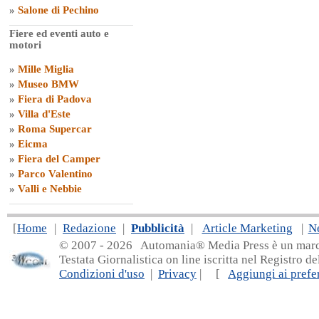
»
Salone di Pechino
Fiere ed eventi auto e
motori
»
Mille Miglia
»
Museo BMW
»
Fiera di Padova
»
Villa d'Este
»
Roma Supercar
»
Eicma
»
Fiera del Camper
»
Parco Valentino
»
Valli e Nebbie
[
Home
|
Redazione
|
Pubblicità
|
Article Marketing
|
N
© 2007 - 20
26 Automania® Media Press è un marchio 
Testata Giornalistica on line iscritta nel Registro d
Condizioni d'uso
|
Privacy
| [
Aggiungi ai prefer