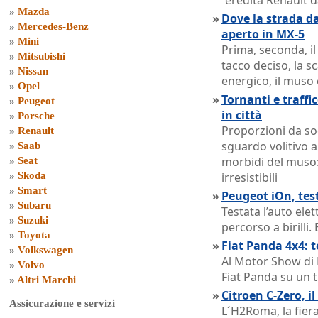
´eredità Renault da
»
Mazda
»
Dove la strada da
»
Mercedes-Benz
aperto in MX-5
»
Mini
Prima, seconda, il
»
Mitsubishi
tacco deciso, la sc
»
Nissan
energico, il muso 
»
Opel
»
Tornanti e traffic
»
Peugeot
in città
»
Porsche
Proporzioni da so
»
Renault
sguardo volitivo a 
»
Saab
morbidi del muso
»
Seat
»
Skoda
irresistibili
»
Smart
»
Peugeot iOn, tes
»
Subaru
Testata l’auto elet
»
Suzuki
percorso a birilli. 
»
Toyota
»
Fiat Panda 4x4: 
»
Volkswagen
Al Motor Show di 
»
Volvo
Fiat Panda su un t
»
Altri Marchi
»
Citroen C-Zero, i
Assicurazione e servizi
L´H2Roma, la fiera