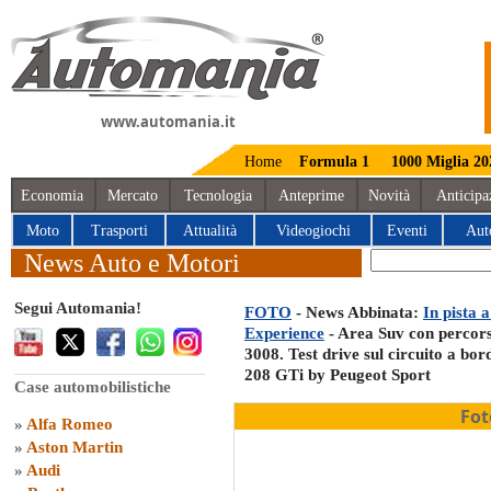
www.automania.it
Home
Formula 1
1000 Miglia 20
Economia
Mercato
Tecnologia
Anteprime
Novità
Anticipa
Moto
Trasporti
Attualità
Videogiochi
Eventi
Aut
News Auto e Motori
Segui Automania!
FOTO
- News Abbinata:
In pista 
Experience
- Area Suv con percors
3008. Test drive sul circuito a bo
208 GTi by Peugeot Sport
Case automobilistiche
Fot
»
Alfa Romeo
»
Aston Martin
»
Audi