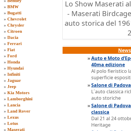
»
Bentley
Lo Show Maserati al
»
BMW
- Maserati Birdcag
»
Bugatti
»
Chevrolet
auto storica del 19
»
Chrysler
»
Citroen
»
Dacia
»
Ferrari
News 
»
Fiat
»
Ford
»
Auto e Moto d’Ep
»
Honda
40ma edizione
»
Hyundai
Al polo fieristico
»
Infiniti
superficie esposit
»
Jaguar
»
Salone di Padova 
»
Jeep
L´auto classica r
»
Kia Motors
auto storiche
»
Lamborghini
»
Salone di Padova 
»
Lancia
»
Land Rover
classica
»
Lexus
Dal 21 al 24 otto
»
Lotus
Heritage
»
Maserati