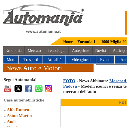
www.automania.it
Home
Formula 1
1000 Miglia 20
Economia
Mercato
Tecnologia
Anteprime
Novità
Anticipa
Moto
Trasporti
Attualità
Videogiochi
Eventi
Aut
News Auto e Motori
Segui Automania!
FOTO
- News Abbinata:
Maserati 
Padova
- Modelli iconici e senza t
mercato dell´auto
Case automobilistiche
Fot
»
Alfa Romeo
»
Aston Martin
»
Audi