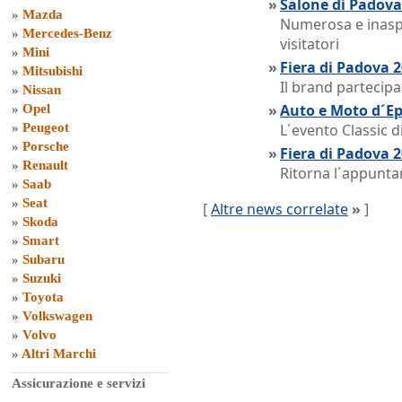
»
Salone di Padova:
»
Mazda
Numerosa e inaspe
»
Mercedes-Benz
visitatori
»
Mini
»
Fiera di Padova 
»
Mitsubishi
Il brand partecip
»
Nissan
»
Auto e Moto d´Ep
»
Opel
»
Peugeot
L´evento Classic d
»
Porsche
»
Fiera di Padova 
»
Renault
Ritorna l´appunta
»
Saab
»
Seat
[
Altre news correlate
»
]
»
Skoda
»
Smart
»
Subaru
»
Suzuki
»
Toyota
»
Volkswagen
»
Volvo
»
Altri Marchi
Assicurazione e servizi