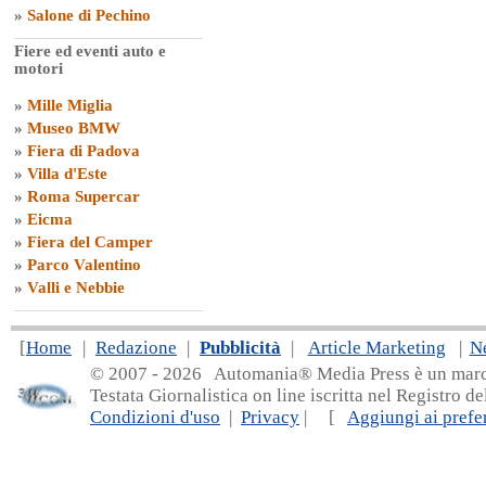
»
Salone di Pechino
Fiere ed eventi auto e
motori
»
Mille Miglia
»
Museo BMW
»
Fiera di Padova
»
Villa d'Este
»
Roma Supercar
»
Eicma
»
Fiera del Camper
»
Parco Valentino
»
Valli e Nebbie
[
Home
|
Redazione
|
Pubblicità
|
Article Marketing
|
N
© 2007 - 20
26 Automania® Media Press è un marchio 
Testata Giornalistica on line iscritta nel Registro d
Condizioni d'uso
|
Privacy
| [
Aggiungi ai prefer