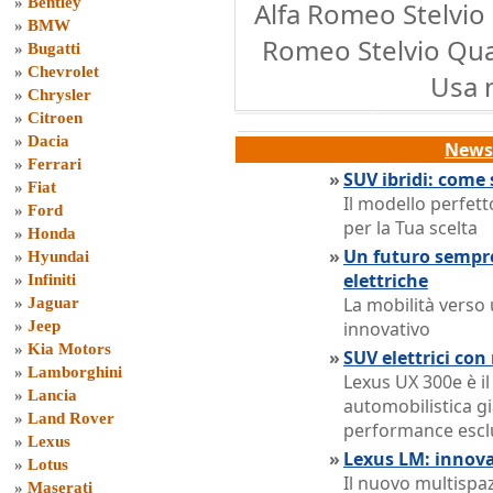
»
Bentley
Alfa Romeo Stelvio 
»
BMW
Romeo Stelvio Quad
»
Bugatti
»
Chevrolet
Usa 
»
Chrysler
»
Citroen
»
Dacia
News 
»
Ferrari
»
SUV ibridi: come 
»
Fiat
Il modello perfett
»
Ford
per la Tua scelta
»
Honda
»
Un futuro sempre
»
Hyundai
elettriche
»
Infiniti
La mobilità verso 
»
Jaguar
»
Jeep
innovativo
»
Kia Motors
»
SUV elettrici co
»
Lamborghini
Lexus UX 300e è il
»
Lancia
automobilistica g
»
Land Rover
performance escl
»
Lexus
»
Lexus LM: innova
»
Lotus
Il nuovo multispa
»
Maserati