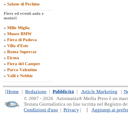
»
Salone di Pechino
Fiere ed eventi auto e
motori
»
Mille Miglia
»
Museo BMW
»
Fiera di Padova
»
Villa d'Este
»
Roma Supercar
»
Eicma
»
Fiera del Camper
»
Parco Valentino
»
Valli e Nebbie
[
Home
|
Redazione
|
Pubblicità
|
Article Marketing
|
N
© 2007 - 20
26 Automania® Media Press è un marchio 
Testata Giornalistica on line iscritta nel Registro d
Condizioni d'uso
|
Privacy
| [
Aggiungi ai prefer