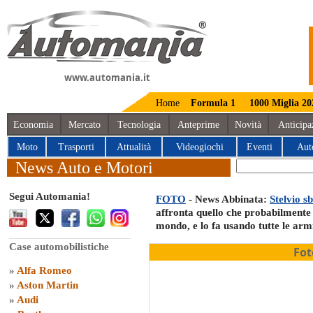
www.automania.it
Home
Formula 1
1000 Miglia 20
Economia
Mercato
Tecnologia
Anteprime
Novità
Anticipa
Moto
Trasporti
Attualità
Videogiochi
Eventi
Aut
News Auto e Motori
Segui Automania!
FOTO
- News Abbinata:
Stelvio s
affronta quello che probabilmente 
mondo, e lo fa usando tutte le arm
Case automobilistiche
Fot
»
Alfa Romeo
»
Aston Martin
»
Audi