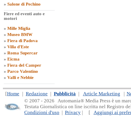
»
Salone di Pechino
Fiere ed eventi auto e
motori
»
Mille Miglia
»
Museo BMW
»
Fiera di Padova
»
Villa d'Este
»
Roma Supercar
»
Eicma
»
Fiera del Camper
»
Parco Valentino
»
Valli e Nebbie
[
Home
|
Redazione
|
Pubblicità
|
Article Marketing
|
N
© 2007 - 20
26 Automania® Media Press è un marchio 
Testata Giornalistica on line iscritta nel Registro d
Condizioni d'uso
|
Privacy
| [
Aggiungi ai prefer