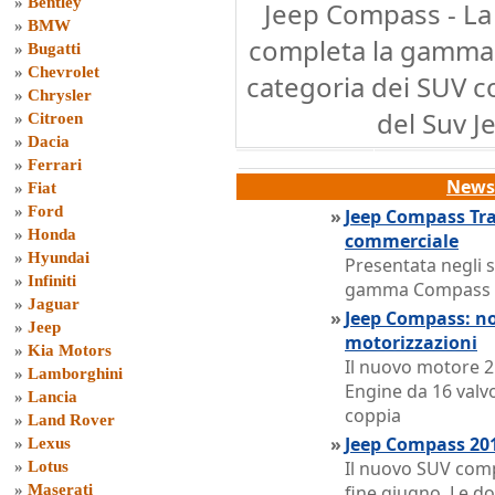
»
Bentley
Jeep Compass - L
»
BMW
completa la gamma 
»
Bugatti
»
Chevrolet
categoria dei SUV co
»
Chrysler
del Suv 
»
Citroen
»
Dacia
»
Ferrari
News 
»
Fiat
»
Ford
»
Jeep Compass Trai
»
Honda
commerciale
»
Hyundai
Presentata negli 
»
Infiniti
gamma Compass
»
Jaguar
»
Jeep Compass: nov
»
Jeep
motorizzazioni
»
Kia Motors
Il nuovo motore 2
»
Lamborghini
Engine da 16 valv
»
Lancia
coppia
»
Land Rover
»
Jeep Compass 2014,
»
Lexus
Il nuovo SUV comp
»
Lotus
»
Maserati
fine giugno. Le do