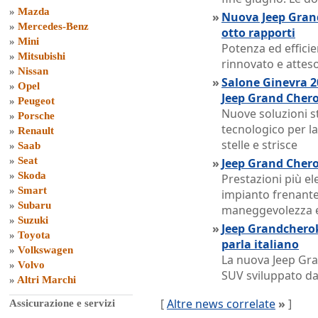
»
Mazda
»
Nuova Jeep Grand
»
Mercedes-Benz
otto rapporti
»
Mini
Potenza ed efficie
»
Mitsubishi
rinnovato e atteso
»
Nissan
»
Salone Ginevra 2
»
Opel
Jeep Grand Cher
»
Peugeot
Nuove soluzioni st
»
Porsche
tecnologico per l
»
Renault
stelle e strisce
»
Saab
»
Seat
»
Jeep Grand Cherok
»
Skoda
Prestazioni più el
»
Smart
impianto frenante,
»
Subaru
maneggevolezza e
»
Suzuki
»
Jeep Grandcherok
»
Toyota
parla italiano
»
Volkswagen
La nuova Jeep Gr
»
Volvo
SUV sviluppato dal
»
Altri Marchi
[
Altre news correlate
»
]
Assicurazione e servizi