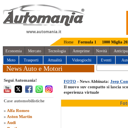
www.automania.it
Home
Formula 1
1000 Miglia 20
Economia
Mercato
Tecnologia
Anteprime
Novità
Anticipa
Moto
Trasporti
Attualità
Videogiochi
Eventi
Aut
News Auto e Motori
Segui Automania!
FOTO
- News Abbinata:
Jeep Com
Il nuovo suv compatto si lascia sc
esperienza virtuale
Case automobilistiche
Fot
»
Alfa Romeo
»
Aston Martin
»
Audi