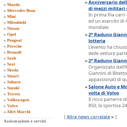
»
Anniversario dell
»
Mazda
di mezzi militari 
»
Mercedes-Benz
In prima fila carri
»
Mini
ed un esercito di 
»
Mitsubishi
mondiale
»
Nissan
»
2° Raduno Giannini
»
Opel
lotteria
»
Peugeot
»
Porsche
L’evento ha chiuso
»
Renault
delle vetture part
»
Saab
»
2° Raduno Gianni
»
Seat
Organizzato dall’
»
Skoda
Giannini di Bitetto
»
Smart
appassionati di q
»
Subaru
»
Salone Auto e Mo
»
Suzuki
volta di Volvo
»
Toyota
Il ricco parterre 
»
Volkswagen
850, la sportiva 24
»
Volvo
»
Altri Marchi
[
Altre news correlate
»
]
Assicurazione e servizi