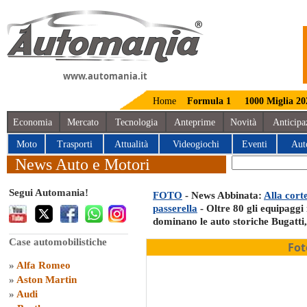
www.automania.it
Home
Formula 1
1000 Miglia 20
Economia
Mercato
Tecnologia
Anteprime
Novità
Anticipa
Moto
Trasporti
Attualità
Videogiochi
Eventi
Aut
News Auto e Motori
Segui Automania!
FOTO
- News Abbinata:
Alla cort
passerella
- Oltre 80 gli equipaggi
dominano le auto storiche Bugatti
Case automobilistiche
Fot
»
Alfa Romeo
»
Aston Martin
»
Audi