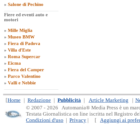
»
Salone di Pechino
Fiere ed eventi auto e
motori
»
Mille Miglia
»
Museo BMW
»
Fiera di Padova
»
Villa d'Este
»
Roma Supercar
»
Eicma
»
Fiera del Camper
»
Parco Valentino
»
Valli e Nebbie
[
Home
|
Redazione
|
Pubblicità
|
Article Marketing
|
N
© 2007 - 20
26 Automania® Media Press è un marchio 
Testata Giornalistica on line iscritta nel Registro d
Condizioni d'uso
|
Privacy
| [
Aggiungi ai prefer