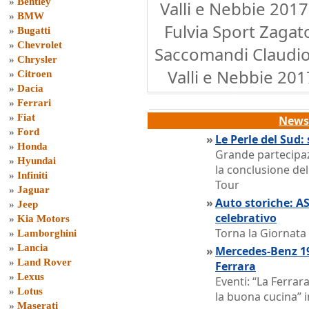
»
Bentley
Valli e Nebbie 2017
»
BMW
Fulvia Sport Zagat
»
Bugatti
»
Chevrolet
Saccomandi Claudio
»
Chrysler
Valli e Nebbie 201
»
Citroen
»
Dacia
»
Ferrari
»
Fiat
News 
»
Ford
»
Le Perle del Sud: 
»
Honda
Grande partecipaz
»
Hyundai
la conclusione del
»
Infiniti
Tour
»
Jaguar
»
Auto storiche: A
»
Jeep
celebrativo
»
Kia Motors
Torna la Giornata
»
Lamborghini
»
Lancia
»
Mercedes-Benz 19
»
Land Rover
Ferrara
»
Lexus
Eventi: “La Ferrara
»
Lotus
la buona cucina” i
»
Maserati