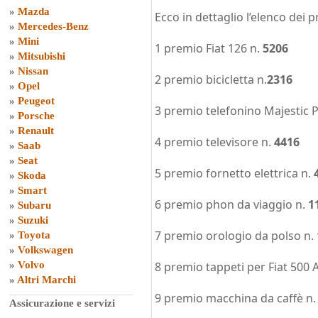
»
Mazda
Ecco in dettaglio l’elenco dei pr
»
Mercedes-Benz
»
Mini
1 premio Fiat 126 n.
5206
»
Mitsubishi
»
Nissan
2 premio bicicletta n.
2316
»
Opel
»
Peugeot
3 premio telefonino Majestic P
»
Porsche
»
Renault
4 premio televisore n.
4416
»
Saab
»
Seat
5 premio fornetto elettrica n.
»
Skoda
»
Smart
6 premio phon da viaggio n.
1
»
Subaru
»
Suzuki
7 premio orologio da polso n.
»
Toyota
»
Volkswagen
»
Volvo
8 premio tappeti per Fiat 500 
»
Altri Marchi
9 premio macchina da caffè n
Assicurazione e servizi