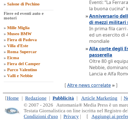
Eventi: “La Ferrara
»
Salone di Pechino
la buona cucina” i
Fiere ed eventi auto e
»
Anniversario dell
motori
di mezzi militari 
»
Mille Miglia
In prima fila carri
»
Museo BMW
ed un esercito di 
»
Fiera di Padova
mondiale
»
Villa d'Este
»
Alla corte degli 
»
Roma Supercar
passerella
»
Eicma
Oltre 80 gli equip
»
Fiera del Camper
Nebbie, dominano 
»
Parco Valentino
Lancia e Alfa Rom
»
Valli e Nebbie
[
Altre news correlate
»
]
[
Home
|
Redazione
|
Pubblicità
|
Article Marketing
|
N
© 2007 - 20
26 Automania® Media Press è un marchio 
Testata Giornalistica on line iscritta nel Registro d
Condizioni d'uso
|
Privacy
| [
Aggiungi ai prefer