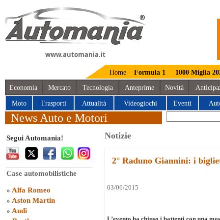
www.automania.it
Home
Formula 1
1000 Miglia 20
Economia
Mercato
Tecnologia
Anteprime
Novità
Anticipa
Moto
Trasporti
Attualità
Videogiochi
Eventi
Aut
News Auto e Motori
Notizie
Segui Automania!
2° Raduno Giannini: i bigliett
Case automobilistiche
03/06/2015
»
Alfa Romeo
»
Aston Martin
»
Audi
L’evento ha chiuso i battenti con una mos