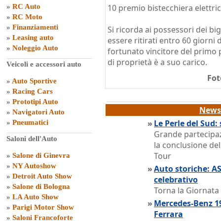
»
RC Auto
10 premio bistecchiera elettri
»
RC Moto
»
Finanziamenti
Si ricorda ai possessori dei big
»
Leasing auto
essere ritirati entro 60 giorni d
»
Noleggio Auto
fortunato vincitore del primo 
di proprietà è a suo carico.
Veicoli e accessori auto
Fot
»
Auto Sportive
»
Racing Cars
»
Prototipi Auto
News 
»
Navigatori Auto
»
Le Perle del Sud: 
»
Pneumatici
Grande partecipaz
Saloni dell'Auto
la conclusione del
Tour
»
Salone di Ginevra
»
NY Autoshow
»
Auto storiche: A
»
Detroit Auto Show
celebrativo
»
Salone di Bologna
Torna la Giornata
»
LA Auto Show
»
Mercedes-Benz 19
»
Parigi Motor Show
Ferrara
»
Saloni Francoforte