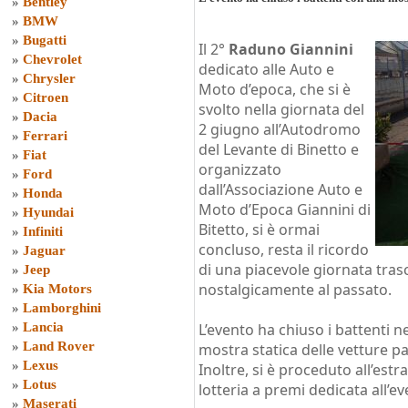
»
Bentley
»
BMW
»
Bugatti
Il 2°
Raduno Giannini
»
Chevrolet
dedicato alle Auto e
»
Chrysler
Moto d’epoca, che si è
»
Citroen
svolto nella giornata del
»
Dacia
2 giugno all’Autodromo
»
Ferrari
del Levante di Binetto e
»
Fiat
organizzato
»
Ford
dall’Associazione Auto e
»
Honda
Moto d’Epoca Giannini di
»
Hyundai
Bitetto, si è ormai
»
Infiniti
concluso, resta il ricordo
»
Jaguar
di una piacevole giornata tra
»
Jeep
nostalgicamente al passato.
»
Kia Motors
»
Lamborghini
»
Lancia
L’evento ha chiuso i battenti n
»
Land Rover
mostra statica delle vetture pa
»
Lexus
Inoltre, si è proceduto all’estra
»
Lotus
lotteria a premi dedicata all’ev
»
Maserati