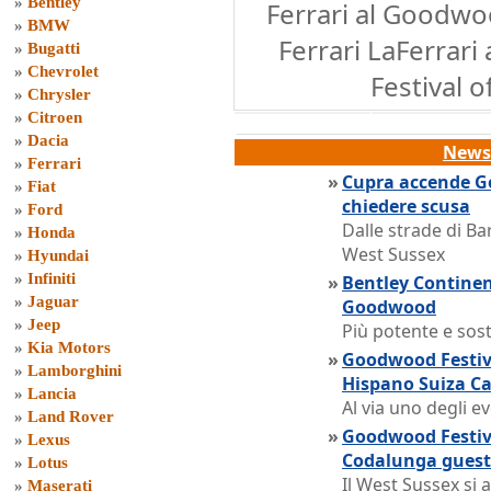
»
Bentley
Ferrari al Goodwoo
»
BMW
Ferrari LaFerrar
»
Bugatti
»
Chevrolet
Festival 
»
Chrysler
»
Citroen
»
Dacia
News 
»
Ferrari
»
Cupra accende Go
»
Fiat
chiedere scusa
»
Ford
Dalle strade di Bar
»
Honda
West Sussex
»
Hyundai
»
Infiniti
»
Bentley Continen
»
Jaguar
Goodwood
»
Jeep
Più potente e sost
»
Kia Motors
»
Goodwood Festiva
»
Lamborghini
Hispano Suiza C
»
Lancia
Al via uno degli e
»
Land Rover
»
Goodwood Festiva
»
Lexus
Codalunga guest
»
Lotus
Il West Sussex si
»
Maserati