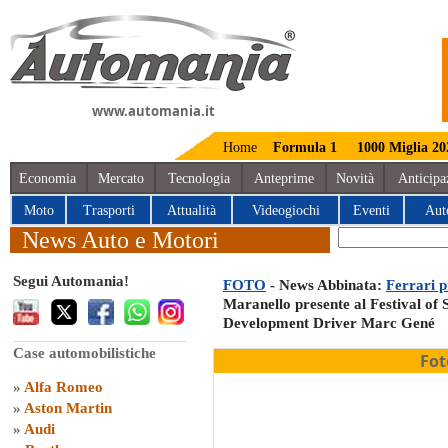
www.automania.it
Home
Formula 1
1000 Miglia 20
Economia
Mercato
Tecnologia
Anteprime
Novità
Anticipa
Moto
Trasporti
Attualità
Videogiochi
Eventi
Aut
News Auto e Motori
Segui Automania!
FOTO
- News Abbinata:
Ferrari 
Maranello presente al Festival of S
Development Driver Marc Gené
Case automobilistiche
Fot
»
Alfa Romeo
»
Aston Martin
»
Audi