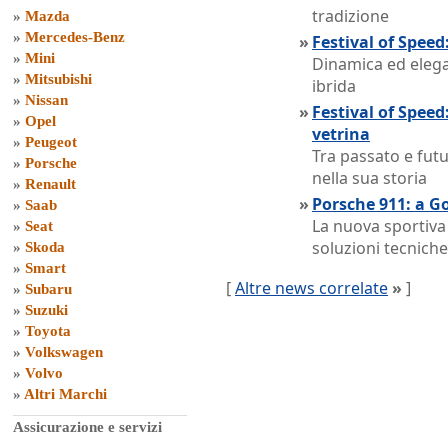
tradizione
»
Mazda
»
Mercedes-Benz
»
Festival of Speed:
»
Mini
Dinamica ed elega
»
Mitsubishi
ibrida
»
Nissan
»
Festival of Spee
»
Opel
vetrina
»
Peugeot
Tra passato e futu
»
Porsche
nella sua storia
»
Renault
»
Porsche 911: a G
»
Saab
La nuova sportiva
»
Seat
soluzioni tecnich
»
Skoda
»
Smart
[
Altre news correlate
»
]
»
Subaru
»
Suzuki
»
Toyota
»
Volkswagen
»
Volvo
»
Altri Marchi
Assicurazione e servizi