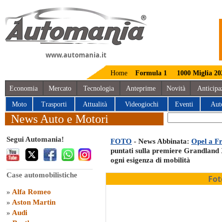
www.automania.it
Home
Formula 1
1000 Miglia 20
Economia
Mercato
Tecnologia
Anteprime
Novità
Anticipa
Moto
Trasporti
Attualità
Videogiochi
Eventi
Aut
News Auto e Motori
Segui Automania!
FOTO
- News Abbinata:
Opel a Fra
puntati sulla premiere Grandland X
ogni esigenza di mobilità
Case automobilistiche
Fot
»
Alfa Romeo
»
Aston Martin
»
Audi