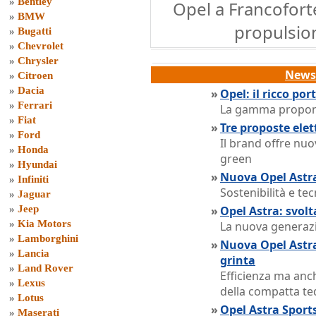
»
Bentley
Opel a Francofort
»
BMW
propulsion
»
Bugatti
»
Chevrolet
»
Chrysler
News 
»
Citroen
»
Dacia
»
Opel: il ricco po
»
Ferrari
La gamma propone 
»
Fiat
»
Tre proposte ele
»
Ford
Il brand offre nuo
»
Honda
green
»
Hyundai
»
Nuova Opel Astra
»
Infiniti
Sostenibilità e tec
»
Jaguar
»
Jeep
»
Opel Astra: svolt
»
Kia Motors
La nuova generazi
»
Lamborghini
»
Nuova Opel Astra
»
Lancia
grinta
»
Land Rover
Efficienza ma anch
»
Lexus
della compatta te
»
Lotus
»
Opel Astra Sport
»
Maserati