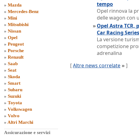
tempo
»
Mazda
Opel rinnova la p
»
Mercedes-Benz
delle wagon con 
»
Mini
»
Mitsubishi
»
Opel Astra TCR, p
»
Nissan
Car Racing Serie
»
Opel
La versione turis
»
Peugeot
competizione prom
»
Porsche
adrenalina
»
Renault
»
Saab
[
Altre news correlate
»
]
»
Seat
»
Skoda
»
Smart
»
Subaru
»
Suzuki
»
Toyota
»
Volkswagen
»
Volvo
»
Altri Marchi
Assicurazione e servizi