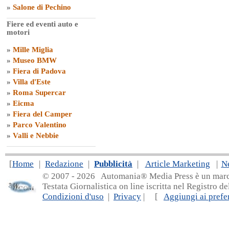
»
Salone di Pechino
Fiere ed eventi auto e
motori
»
Mille Miglia
»
Museo BMW
»
Fiera di Padova
»
Villa d'Este
»
Roma Supercar
»
Eicma
»
Fiera del Camper
»
Parco Valentino
»
Valli e Nebbie
[
Home
|
Redazione
|
Pubblicità
|
Article Marketing
|
N
© 2007 - 20
26 Automania® Media Press è un marchio 
Testata Giornalistica on line iscritta nel Registro d
Condizioni d'uso
|
Privacy
| [
Aggiungi ai prefer