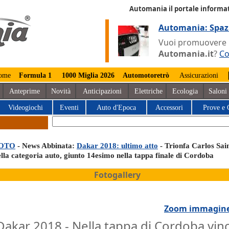
Automania il portale informat
Automania: Spaz
Vuoi promuovere la
Automania.it
?
Co
ome
Formula 1
1000 Miglia 2026
Automotoretrò
Assicurazioni
Anteprime
Novità
Anticipazioni
Elettriche
Ecologia
Saloni
Videogiochi
Eventi
Auto d'Epoca
Accessori
Prove e 
OTO
- News Abbinata:
Dakar 2018: ultimo atto
- Trionfa Carlos Sai
ella categoria auto, giunto 14esimo nella tappa finale di Cordoba
Fotogallery
Zoom immagin
Dakar 2018 - Nella tappa di Cordoba vin