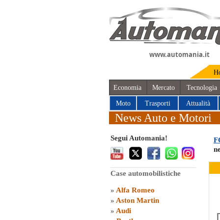
www.automania.it
H
Economia
Mercato
Tecnologia
Moto
Trasporti
Attualità
News Auto e Motori
Segui Automania!
F
n
Case automobilistiche
»
Alfa Romeo
»
Aston Martin
»
Audi