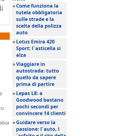
»
Come funziona la
i
tutela obbligatoria
sulle strade e la
scelta della polizza
auto
»
Lotus Emira 420
Sport: l´asticella si
alza
»
Viaggiare in
autostrada: tutto
quello da sapere
prima di partire
»
Lepas L8: a
e
Goodwood bastano
pochi secondi per
to
convincere 14 clienti
»
Guidare verso la
rabia
passione: l´auto, l
´asfalto e il rito della