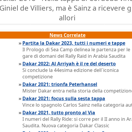
Giniel de Villiers, ma è Sainz a ricevere gl
allori
News Correlate
»
Partita la Dakar 2023, tutti i numeri e tappe
Il Prologo di Sea Camp delinea le partenza per le
gare di domani del Rally Raid in Arabia Saudita
»
Dakar 2022: Al Arriyah è il re del deserto
Si conclude la 44esima edizione dell´iconica
competizione
»
Dakar 2021: trionfa Peterhansel
Mister Dakar entra nella storia della competizion
»
Dakar 2021: focus sulla sesta tappa
Vince lo spagnolo Carlos Sainz nella categoria au
»
Dakar 2021, tutto pronto al Via
I numeri del Rally Ride: si corre per il II anno in A
Saudita. Nuova categoria Dakar Classic