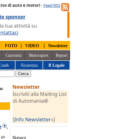
ivo di auto e motori
-
Feed RSS
io sponsor
 tua attività su
ntattaci
|
|
|
FOTO
VIDEO
Newsletter
Curiosità
Motorsport
Report
Crash
Sicurezza
Il Legale
Newsletter
nz
Iscriviti alla Mailing List
di Automania®
[
Info Newsletter
»]
e
ce
News