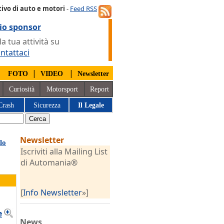
ivo di auto e motori
-
Feed RSS
io sponsor
 tua attività su
ntattaci
|
|
|
FOTO
VIDEO
Newsletter
Curiosità
Motorsport
Report
Crash
Sicurezza
Il Legale
Newsletter
lo
Iscriviti alla Mailing List
di Automania®
[
Info Newsletter
»]
e
News