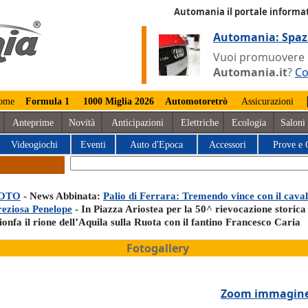
Automania il portale informat
Automania: Spaz
Vuoi promuovere la
Automania.it
?
Co
ome
Formula 1
1000 Miglia 2026
Automotoretrò
Assicurazioni
Anteprime
Novità
Anticipazioni
Elettriche
Ecologia
Saloni
Videogiochi
Eventi
Auto d'Epoca
Accessori
Prove e 
OTO
- News Abbinata:
Palio di Ferrara: Tremendo vince con il caval
reziosa Penelope
- In Piazza Ariostea per la 50^ rievocazione storica
ionfa il rione dell’Aquila sulla Ruota con il fantino Francesco Caria
Fotogallery
Zoom immagin