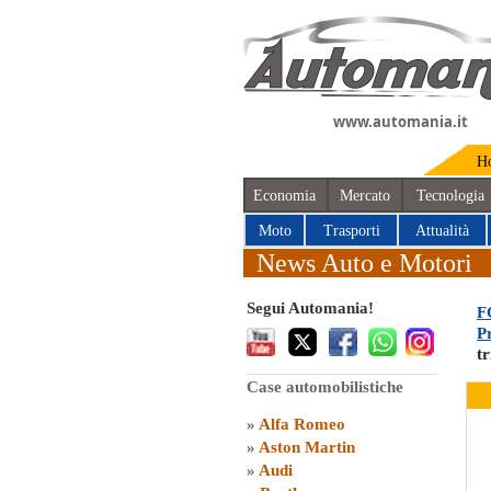
www.automania.it
H
Economia
Mercato
Tecnologia
Moto
Trasporti
Attualità
News Auto e Motori
Segui Automania!
F
P
tr
Case automobilistiche
»
Alfa Romeo
»
Aston Martin
»
Audi