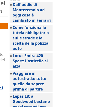
del
»
Dall´addio di
o
Montezemolo ad
oggi cosa è
cambiato in Ferrari?
»
Come funziona la
tutela obbligatoria
sulle strade e la
scelta della polizza
auto
lto
»
Lotus Emira 420
dei
Sport: l´asticella si
alza
»
Viaggiare in
autostrada: tutto
quello da sapere
 i
prima di partire
»
Lepas L8: a
Goodwood bastano
pochi secondi per