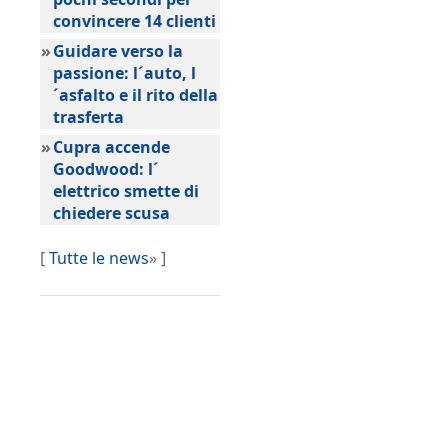
convincere 14 clienti
»
Guidare verso la
passione: l´auto, l
´asfalto e il rito della
trasferta
»
Cupra accende
Goodwood: l´
elettrico smette di
chiedere scusa
[
Tutte le news
» ]