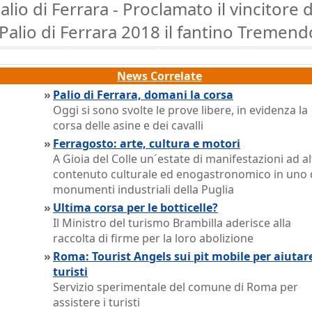
alio di Ferrara - Proclamato il vincitore 
Palio di Ferrara 2018 il fantino Tremend
News Correlate
»
Palio di Ferrara, domani la corsa
Oggi si sono svolte le prove libere, in evidenza la
corsa delle asine e dei cavalli
»
Ferragosto: arte, cultura e motori
A Gioia del Colle un´estate di manifestazioni ad a
contenuto culturale ed enogastronomico in uno 
monumenti industriali della Puglia
»
Ultima corsa per le botticelle?
Il Ministro del turismo Brambilla aderisce alla
raccolta di firme per la loro abolizione
»
Roma: Tourist Angels sui pit mobile per aiutare
turisti
Servizio sperimentale del comune di Roma per
assistere i turisti