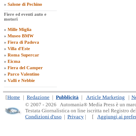
»
Salone di Pechino
Fiere ed eventi auto e
motori
»
Mille Miglia
»
Museo BMW
»
Fiera di Padova
»
Villa d'Este
»
Roma Supercar
»
Eicma
»
Fiera del Camper
»
Parco Valentino
»
Valli e Nebbie
[
Home
|
Redazione
|
Pubblicità
|
Article Marketing
|
N
© 2007 - 20
26 Automania® Media Press è un marchio 
Testata Giornalistica on line iscritta nel Registro d
Condizioni d'uso
|
Privacy
| [
Aggiungi ai prefer