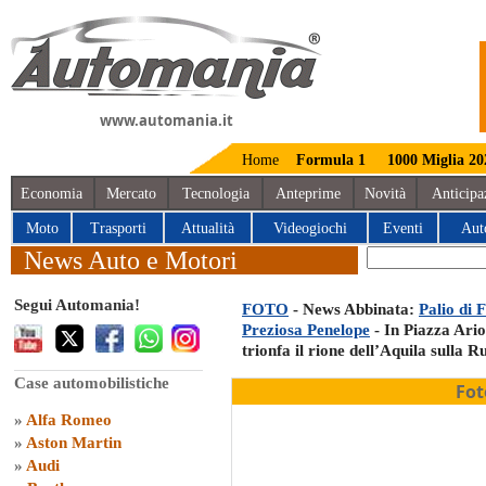
www.automania.it
Home
Formula 1
1000 Miglia 20
Economia
Mercato
Tecnologia
Anteprime
Novità
Anticipa
Moto
Trasporti
Attualità
Videogiochi
Eventi
Aut
News Auto e Motori
Segui Automania!
FOTO
- News Abbinata:
Palio di 
Preziosa Penelope
- In Piazza Ario
trionfa il rione dell’Aquila sulla 
Case automobilistiche
Fot
»
Alfa Romeo
»
Aston Martin
»
Audi