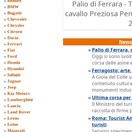
»
Bentley
Palio di Ferrara -
»
BMW
cavallo Preziosa Pene
»
Bugatti
»
Chevrolet
»
Chrysler
»
Citroen
»
Dacia
News 
»
Ferrari
»
Palio di Ferrara,
»
Fiat
Oggi si sono svolt
»
Ford
corsa delle asine e
»
Honda
»
Hyundai
»
Ferragosto: arte,
»
Infiniti
A Gioia del Colle 
»
Jaguar
contenuto cultura
»
Jeep
monumenti industr
»
Kia Motors
»
Ultima corsa per 
»
Lamborghini
Il Ministro del tu
»
Lancia
raccolta di firme 
»
Land Rover
»
Roma: Tourist Ang
»
Lexus
turisti
»
Lotus
Servizio sperimen
»
Maserati