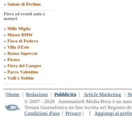
»
Salone di Pechino
Fiere ed eventi auto e
motori
»
Mille Miglia
»
Museo BMW
»
Fiera di Padova
»
Villa d'Este
»
Roma Supercar
»
Eicma
»
Fiera del Camper
»
Parco Valentino
»
Valli e Nebbie
[
Home
|
Redazione
|
Pubblicità
|
Article Marketing
|
N
© 2007 - 20
26 Automania® Media Press è un marchio 
Testata Giornalistica on line iscritta nel Registro d
Condizioni d'uso
|
Privacy
| [
Aggiungi ai prefer