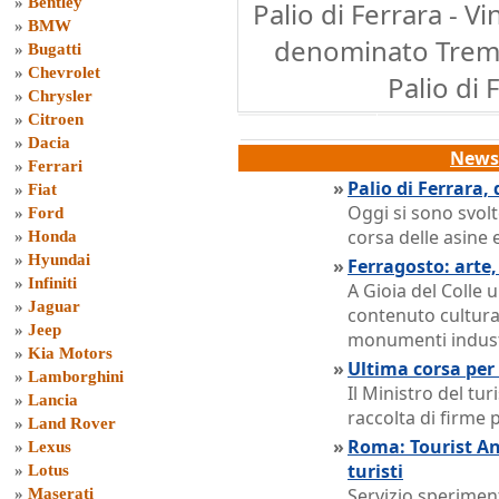
»
Bentley
Palio di Ferrara - V
»
BMW
denominato Treme
»
Bugatti
»
Chevrolet
Palio di 
»
Chrysler
»
Citroen
»
Dacia
News 
»
Ferrari
»
Palio di Ferrara,
»
Fiat
Oggi si sono svolt
»
Ford
corsa delle asine e
»
Honda
»
Hyundai
»
Ferragosto: arte,
»
Infiniti
A Gioia del Colle 
»
Jaguar
contenuto cultura
»
Jeep
monumenti industr
»
Kia Motors
»
Ultima corsa per 
»
Lamborghini
Il Ministro del tu
»
Lancia
raccolta di firme 
»
Land Rover
»
Roma: Tourist Ang
»
Lexus
turisti
»
Lotus
Servizio sperimen
»
Maserati