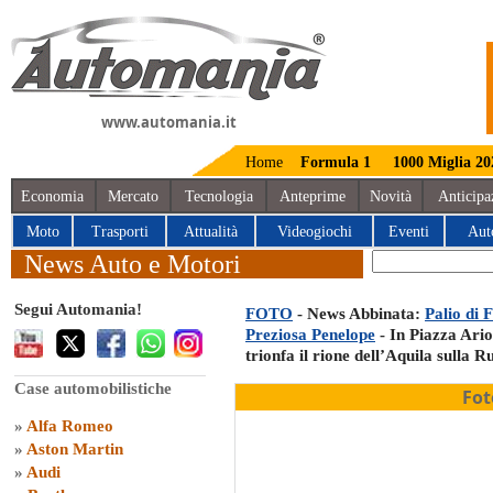
www.automania.it
Home
Formula 1
1000 Miglia 20
Economia
Mercato
Tecnologia
Anteprime
Novità
Anticipa
Moto
Trasporti
Attualità
Videogiochi
Eventi
Aut
News Auto e Motori
Segui Automania!
FOTO
- News Abbinata:
Palio di 
Preziosa Penelope
- In Piazza Ario
trionfa il rione dell’Aquila sulla 
Case automobilistiche
Fot
»
Alfa Romeo
»
Aston Martin
»
Audi