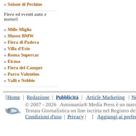
»
Salone di Pechino
Fiere ed eventi auto e
motori
»
Mille Miglia
»
Museo BMW
»
Fiera di Padova
»
Villa d'Este
»
Roma Supercar
»
Eicma
»
Fiera del Camper
»
Parco Valentino
»
Valli e Nebbie
[
Home
|
Redazione
|
Pubblicità
|
Article Marketing
|
N
© 2007 - 20
26 Automania® Media Press è un marchio 
Testata Giornalistica on line iscritta nel Registro d
Condizioni d'uso
|
Privacy
| [
Aggiungi ai prefer