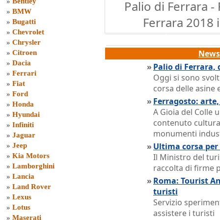
»
Bentley
Palio di Ferrara -
»
BMW
Ferrara 2018 i
»
Bugatti
»
Chevrolet
»
Chrysler
News 
»
Citroen
»
Dacia
»
Palio di Ferrara,
»
Ferrari
Oggi si sono svolt
»
Fiat
corsa delle asine e
»
Ford
»
Ferragosto: arte,
»
Honda
A Gioia del Colle 
»
Hyundai
contenuto cultura
»
Infiniti
monumenti industr
»
Jaguar
»
Ultima corsa per 
»
Jeep
»
Kia Motors
Il Ministro del tu
»
Lamborghini
raccolta di firme 
»
Lancia
»
Roma: Tourist Ang
»
Land Rover
turisti
»
Lexus
Servizio sperimen
»
Lotus
assistere i turisti
»
Maserati