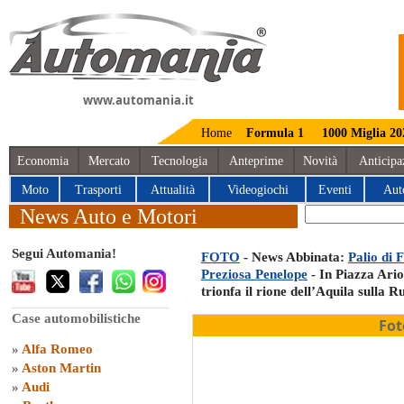
www.automania.it
Home
Formula 1
1000 Miglia 20
Economia
Mercato
Tecnologia
Anteprime
Novità
Anticipa
Moto
Trasporti
Attualità
Videogiochi
Eventi
Aut
News Auto e Motori
Segui Automania!
FOTO
- News Abbinata:
Palio di 
Preziosa Penelope
- In Piazza Ario
trionfa il rione dell’Aquila sulla 
Case automobilistiche
Fot
»
Alfa Romeo
»
Aston Martin
»
Audi