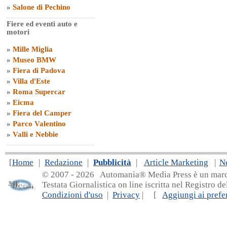
»
Salone di Pechino
Fiere ed eventi auto e
motori
»
Mille Miglia
»
Museo BMW
»
Fiera di Padova
»
Villa d'Este
»
Roma Supercar
»
Eicma
»
Fiera del Camper
»
Parco Valentino
»
Valli e Nebbie
[
Home
|
Redazione
|
Pubblicità
|
Article Marketing
|
N
© 2007 - 20
26 Automania® Media Press è un marchio 
Testata Giornalistica on line iscritta nel Registro d
Condizioni d'uso
|
Privacy
| [
Aggiungi ai prefer