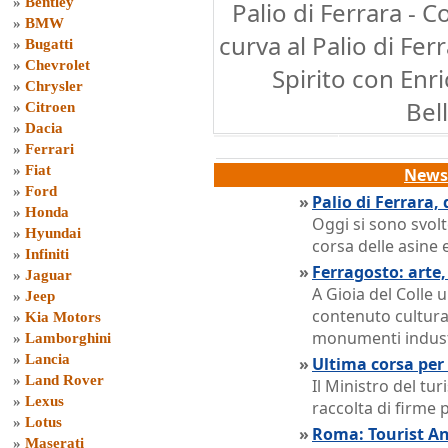
»
Bentley
Palio di Ferrara - C
»
BMW
curva al Palio di Fer
»
Bugatti
»
Chevrolet
Spirito con Enri
»
Chrysler
Bel
»
Citroen
»
Dacia
»
Ferrari
»
Fiat
News 
»
Ford
»
Palio di Ferrara,
»
Honda
Oggi si sono svolt
»
Hyundai
corsa delle asine e
»
Infiniti
»
Ferragosto: arte,
»
Jaguar
A Gioia del Colle 
»
Jeep
contenuto cultura
»
Kia Motors
monumenti industr
»
Lamborghini
»
Lancia
»
Ultima corsa per 
»
Land Rover
Il Ministro del tu
»
Lexus
raccolta di firme 
»
Lotus
»
Roma: Tourist Ang
»
Maserati