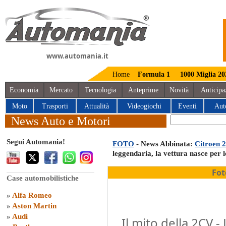
www.automania.it
Home
Formula 1
1000 Miglia 20
Economia
Mercato
Tecnologia
Anteprime
Novità
Anticipa
Moto
Trasporti
Attualità
Videogiochi
Eventi
Aut
News Auto e Motori
Segui Automania!
FOTO
- News Abbinata:
Citroen 
leggendaria, la vettura nasce per 
Fot
Case automobilistiche
»
Alfa Romeo
»
Aston Martin
»
Audi
Il mito della 2CV -