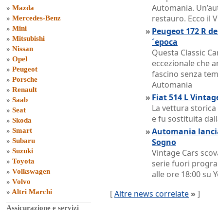
Automania. Un’aut
»
Mazda
restauro. Ecco il 
»
Mercedes-Benz
»
Mini
»
Peugeot 172 R del
»
Mitsubishi
´epoca
»
Nissan
Questa Classic Ca
»
Opel
eccezionale che ar
»
Peugeot
fascino senza temp
»
Porsche
Automania
»
Renault
»
Fiat 514 L Vinta
»
Saab
La vettura storica
»
Seat
e fu sostituita dall
»
Skoda
»
Automania lancia
»
Smart
»
Subaru
Sogno
»
Suzuki
Vintage Cars scov
»
Toyota
serie fuori prog
»
Volkswagen
alle ore 18:00 su
»
Volvo
»
Altri Marchi
[
Altre news correlate
»
]
Assicurazione e servizi