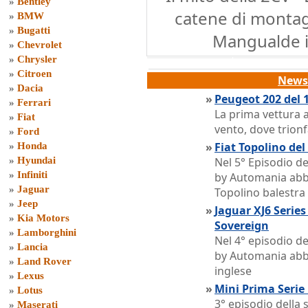
»
Bentley
catene di montagg
»
BMW
»
Bugatti
Mangualde il
»
Chevrolet
»
Chrysler
»
Citroen
News 
»
Dacia
»
Peugeot 202 del 
»
Ferrari
La prima vettura a
»
Fiat
vento, dove trion
»
Ford
»
Fiat Topolino de
»
Honda
»
Hyundai
Nel 5° Episodio d
»
Infiniti
by Automania abb
»
Jaguar
Topolino balestra
»
Jeep
»
Jaguar XJ6 Series
»
Kia Motors
Sovereign
»
Lamborghini
Nel 4° episodio d
»
Lancia
by Automania abb
»
Land Rover
inglese
»
Lexus
»
Mini Prima Serie
»
Lotus
3° episodio della
»
Maserati