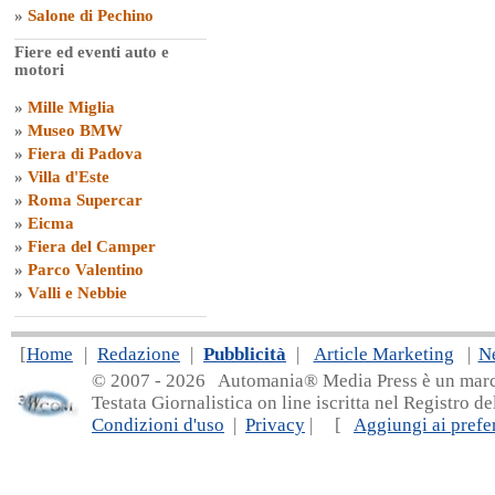
»
Salone di Pechino
Fiere ed eventi auto e
motori
»
Mille Miglia
»
Museo BMW
»
Fiera di Padova
»
Villa d'Este
»
Roma Supercar
»
Eicma
»
Fiera del Camper
»
Parco Valentino
»
Valli e Nebbie
[
Home
|
Redazione
|
Pubblicità
|
Article Marketing
|
N
© 2007 - 20
26 Automania® Media Press è un marchio 
Testata Giornalistica on line iscritta nel Registro d
Condizioni d'uso
|
Privacy
| [
Aggiungi ai prefer