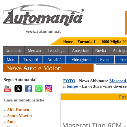
www.automania.it
Home
Formula 1
1000 Miglia 20
Economia
Mercato
Tecnologia
Anteprime
Novità
Anticipa
Moto
Trasporti
Attualità
Videogiochi
Eventi
Aut
News Auto e Motori
Segui Automania!
FOTO
- News Abbinata:
Maserati 
il tempo
- La vettura vinse diverse
Fot
Case automobilistiche
»
Alfa Romeo
»
Aston Martin
»
Audi
Maserati Tipo 6CM -