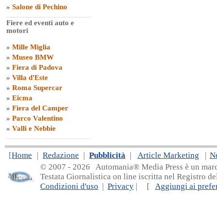
»
Salone di Pechino
Fiere ed eventi auto e
motori
»
Mille Miglia
»
Museo BMW
»
Fiera di Padova
»
Villa d'Este
»
Roma Supercar
»
Eicma
»
Fiera del Camper
»
Parco Valentino
»
Valli e Nebbie
[
Home
|
Redazione
|
Pubblicità
|
Article Marketing
|
N
© 2007 - 20
26 Automania® Media Press è un marchio 
Testata Giornalistica on line iscritta nel Registro d
Condizioni d'uso
|
Privacy
| [
Aggiungi ai prefer