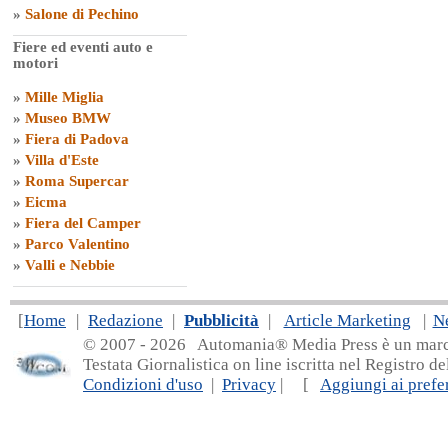
»
Salone di Pechino
Fiere ed eventi auto e
motori
»
Mille Miglia
»
Museo BMW
»
Fiera di Padova
»
Villa d'Este
»
Roma Supercar
»
Eicma
»
Fiera del Camper
»
Parco Valentino
»
Valli e Nebbie
[
Home
|
Redazione
|
Pubblicità
|
Article Marketing
|
N
© 2007 - 20
26 Automania® Media Press è un marchio 
Testata Giornalistica on line iscritta nel Registro d
Condizioni d'uso
|
Privacy
| [
Aggiungi ai prefer