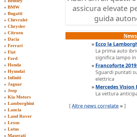
»
Bentley
assicura elevate p
»
BMW
»
Bugatti
guida autono
»
Chevrolet
»
Chrysler
»
Citroen
News 
»
Dacia
»
Ecco la Lamborgh
»
Ferrari
La prima auto ibri
»
Fiat
significa lampo in
»
Ford
»
Francoforte 2019:
»
Honda
»
Hyundai
Sguardi puntati su
»
Infiniti
elettrica
»
Jaguar
»
Mercedes Vision 
»
Jeep
La vettura anticip
»
Kia Motors
»
Lamborghini
[
Altre news correlate
»
]
»
Lancia
»
Land Rover
»
Lexus
»
Lotus
»
Maserati