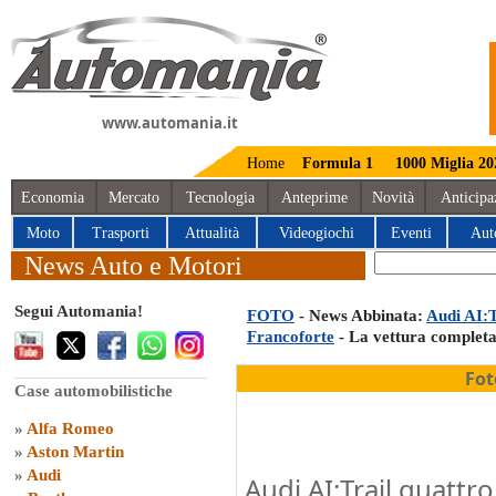
www.automania.it
Home
Formula 1
1000 Miglia 20
Economia
Mercato
Tecnologia
Anteprime
Novità
Anticipa
Moto
Trasporti
Attualità
Videogiochi
Eventi
Aut
News Auto e Motori
Segui Automania!
FOTO
- News Abbinata:
Audi AI:T
Francoforte
- La vettura completa l
Fot
Case automobilistiche
»
Alfa Romeo
»
Aston Martin
»
Audi
Audi AI:Trail quattro