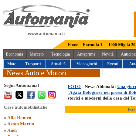
www.automania.it
Home
Formula 1
1000 Miglia 20
Economia
Mercato
Tecnologia
Anteprime
Novità
Anticipa
Moto
Trasporti
Attualità
Videogiochi
Eventi
Aut
News Auto e Motori
Segui Automania!
FOTO
- News Abbinata:
Una gior
´Agata Bolognese nei pressi di Bo
storici e moderni della casa del T
Case automobilistiche
Fot
»
Alfa Romeo
»
Aston Martin
»
Audi