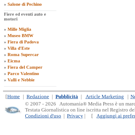
»
Salone di Pechino
Fiere ed eventi auto e
motori
»
Mille Miglia
»
Museo BMW
»
Fiera di Padova
»
Villa d'Este
»
Roma Supercar
»
Eicma
»
Fiera del Camper
»
Parco Valentino
»
Valli e Nebbie
[
Home
|
Redazione
|
Pubblicità
|
Article Marketing
|
N
© 2007 - 20
26 Automania® Media Press è un marchio 
Testata Giornalistica on line iscritta nel Registro d
Condizioni d'uso
|
Privacy
| [
Aggiungi ai prefer