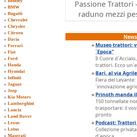
»
Bentley
Passione Trattori 
»
BMW
raduno mezzi pe
»
Bugatti
»
Chevrolet
»
Chrysler
»
Citroen
News 
»
Dacia
»
Museo trattori: v
»
Ferrari
´Epoca”
»
Fiat
Il Cuore d´Acciai
»
Ford
trattori. Ecco un´
»
Honda
»
Hyundai
»
Bari, al via Agri
»
Infiniti
Fiera del Levante:
»
Jaguar
´innovazione agri
»
Jeep
»
Prinoth manda il
»
Kia Motors
150 tonnellate no
»
Lamborghini
trasportare: il vo
»
Lancia
pronto
»
Land Rover
»
Podcast: Trattor
»
Lexus
Collezione privata
»
Lotus
d´epoca
»
Maserati