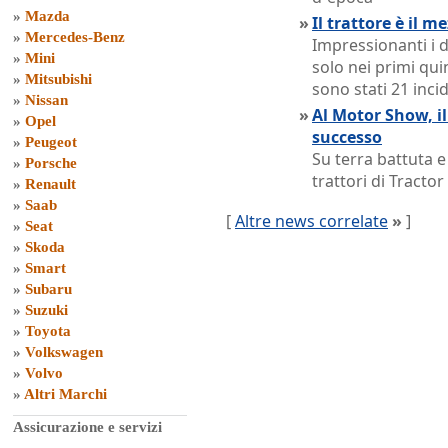
»
Mazda
»
Il trattore è il m
»
Mercedes-Benz
Impressionanti i d
»
Mini
solo nei primi quin
»
Mitsubishi
sono stati 21 incid
»
Nissan
»
Al Motor Show, il
»
Opel
successo
»
Peugeot
Su terra battuta e
»
Porsche
trattori di Tractor 
»
Renault
»
Saab
[
Altre news correlate
»
]
»
Seat
»
Skoda
»
Smart
»
Subaru
»
Suzuki
»
Toyota
»
Volkswagen
»
Volvo
»
Altri Marchi
Assicurazione e servizi