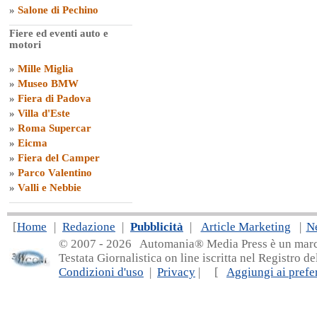
»
Salone di Pechino
Fiere ed eventi auto e
motori
»
Mille Miglia
»
Museo BMW
»
Fiera di Padova
»
Villa d'Este
»
Roma Supercar
»
Eicma
»
Fiera del Camper
»
Parco Valentino
»
Valli e Nebbie
[
Home
|
Redazione
|
Pubblicità
|
Article Marketing
|
N
© 2007 - 20
26 Automania® Media Press è un marchio 
Testata Giornalistica on line iscritta nel Registro d
Condizioni d'uso
|
Privacy
| [
Aggiungi ai prefer