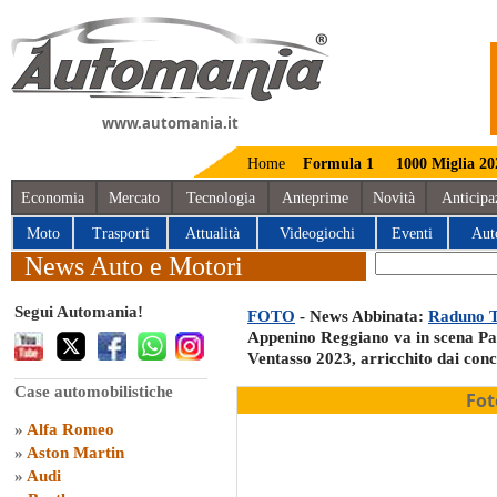
www.automania.it
Home
Formula 1
1000 Miglia 20
Economia
Mercato
Tecnologia
Anteprime
Novità
Anticipa
Moto
Trasporti
Attualità
Videogiochi
Eventi
Aut
News Auto e Motori
Segui Automania!
FOTO
- News Abbinata:
Raduno T
Appenino Reggiano va in scena Pas
Ventasso 2023, arricchito dai con
Case automobilistiche
Fot
»
Alfa Romeo
»
Aston Martin
»
Audi