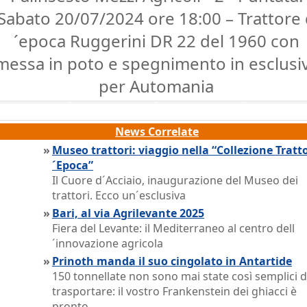
Sabato 20/07/2024 ore 18:00 – Trattore
´epoca Ruggerini DR 22 del 1960 con
messa in poto e spegnimento in esclusi
per Automania
News Correlate
»
Museo trattori: viaggio nella “Collezione Tratto
´Epoca”
Il Cuore d´Acciaio, inaugurazione del Museo dei
trattori. Ecco un´esclusiva
»
Bari, al via Agrilevante 2025
Fiera del Levante: il Mediterraneo al centro dell
´innovazione agricola
»
Prinoth manda il suo cingolato in Antartide
150 tonnellate non sono mai state così semplici 
trasportare: il vostro Frankenstein dei ghiacci è
pronto