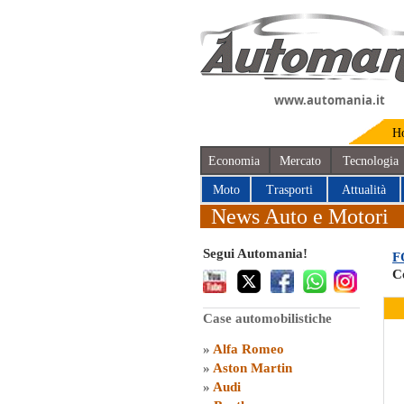
www.automania.it
H
Economia
Mercato
Tecnologia
Moto
Trasporti
Attualità
News Auto e Motori
Segui Automania!
F
C
Case automobilistiche
»
Alfa Romeo
»
Aston Martin
»
Audi