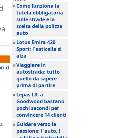
»
Come funziona la
 d
tutela obbligatoria
sulle strade e la
scelta della polizza
va
auto
»
Lotus Emira 420
Sport: l´asticella si
alza
»
Viaggiare in
ri d
autostrada: tutto
quello da sapere
prima di partire
»
Lepas L8: a
Goodwood bastano
pochi secondi per
convincere 14 clienti
da
»
Guidare verso la
passione: l´auto, l
´asfalto e il rito della