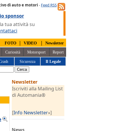
ivo di auto e motori
-
Feed RSS
io sponsor
 tua attività su
ntattaci
|
|
|
FOTO
VIDEO
Newsletter
Curiosità
Motorsport
Report
Crash
Sicurezza
Il Legale
Newsletter
Iscriviti alla Mailing List
di Automania®
[
Info Newsletter
»]
e
News