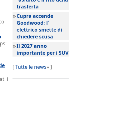
trasferta
e
»
Cupra accende
to
Goodwood: l´
elettrico smette di
o
chiedere scusa
ps:
»
Il 2027 anno
importante per i SUV
de
[
Tutte le news
» ]
ti i