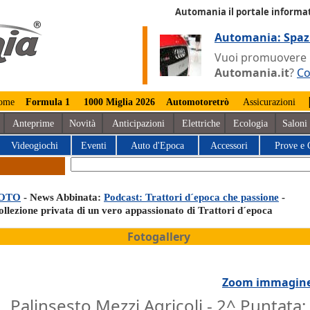
Automania il portale informat
Automania: Spaz
Vuoi promuovere la
Automania.it
?
Co
ome
Formula 1
1000 Miglia 2026
Automotoretrò
Assicurazioni
Anteprime
Novità
Anticipazioni
Elettriche
Ecologia
Saloni
Videogiochi
Eventi
Auto d'Epoca
Accessori
Prove e 
OTO
- News Abbinata:
Podcast: Trattori d´epoca che passione
-
ollezione privata di un vero appassionato di Trattori d´epoca
Fotogallery
Zoom immagin
Palinsesto Mezzi Agricoli - 2^ Puntata: