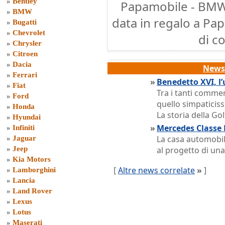
»
Bentley
Papamobile - BMW i
»
BMW
data in regalo a Pa
»
Bugatti
»
Chevrolet
di c
»
Chrysler
»
Citroen
»
Dacia
News 
»
Ferrari
»
Benedetto XVI, l
»
Fiat
Tra i tanti commen
»
Ford
quello simpaticiss
»
Honda
La storia della Go
»
Hyundai
»
Mercedes Classe 
»
Infiniti
La casa automobil
»
Jaguar
»
Jeep
al progetto di una
»
Kia Motors
[
Altre news correlate
»
]
»
Lamborghini
»
Lancia
»
Land Rover
»
Lexus
»
Lotus
»
Maserati