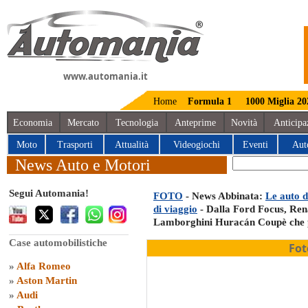
www.automania.it
Home
Formula 1
1000 Miglia 20
Economia
Mercato
Tecnologia
Anteprime
Novità
Anticipa
Moto
Trasporti
Attualità
Videogiochi
Eventi
Aut
News Auto e Motori
Segui Automania!
FOTO
- News Abbinata:
Le auto 
di viaggio
- Dalla Ford Focus, Rena
Lamborghini Huracán Coupè che po
Case automobilistiche
Fot
»
Alfa Romeo
»
Aston Martin
»
Audi