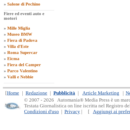
»
Salone di Pechino
Fiere ed eventi auto e
motori
»
Mille Miglia
»
Museo BMW
»
Fiera di Padova
»
Villa d'Este
»
Roma Supercar
»
Eicma
»
Fiera del Camper
»
Parco Valentino
»
Valli e Nebbie
[
Home
|
Redazione
|
Pubblicità
|
Article Marketing
|
N
© 2007 - 20
26 Automania® Media Press è un marchio 
Testata Giornalistica on line iscritta nel Registro d
Condizioni d'uso
|
Privacy
| [
Aggiungi ai prefer