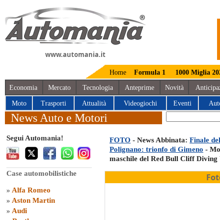
www.automania.it
Home
Formula 1
1000 Miglia 20
Economia
Mercato
Tecnologia
Anteprime
Novità
Anticipa
Moto
Trasporti
Attualità
Videogiochi
Eventi
Aut
News Auto e Motori
Segui Automania!
FOTO
- News Abbinata:
Finale de
Polignano: trionfo di Gimeno
- Mom
maschile del Red Bull Cliff Diving
Case automobilistiche
Fot
»
Alfa Romeo
»
Aston Martin
»
Audi