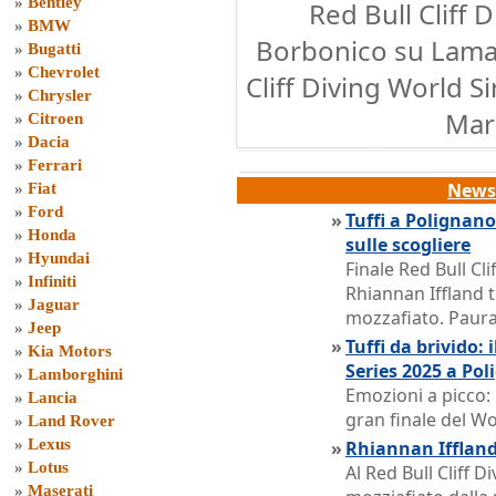
»
Bentley
Red Bull Cliff 
»
BMW
Borbonico su Lama 
»
Bugatti
»
Chevrolet
Cliff Diving World S
»
Chrysler
Mare
»
Citroen
»
Dacia
»
Ferrari
News 
»
Fiat
»
Ford
»
Tuffi a Polignano:
»
Honda
sulle scogliere
»
Hyundai
Finale Red Bull Cl
»
Infiniti
Rhiannan Iffland t
»
Jaguar
mozzafiato. Paura
»
Jeep
»
Tuffi da brivido: 
»
Kia Motors
Series 2025 a Po
»
Lamborghini
Emozioni a picco: 
»
Lancia
gran finale del Wo
»
Land Rover
»
Lexus
»
Rhiannan Iffland
»
Lotus
Al Red Bull Cliff D
»
Maserati