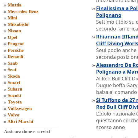
mozziafiato dalla
»
Mazda
»
Finalissima a Pol
»
Mercedes-Benz
Polignano
»
Mini
Settimo titolo su 
»
Mitsubishi
secondo l’americ
»
Nissan
»
Rhiannan Iffland 
»
Opel
Cliff Diving Worl
»
Peugeot
Soul podio anche J
»
Porsche
seconda posizion
»
Renault
»
Saab
»
Alessandro De Ro
»
Seat
Polignano a Mare
»
Skoda
Al Red Bull Cliff 
»
Smart
Duque beffa Gary H
»
Subaru
balza al comando
»
Suzuki
»
Si Tuffono da 27 
»
Toyota
Red Bull Cliff Div
»
Volkswagen
L’Idolo nazionale
»
Volvo
quest’anno cercher
»
Altri Marchi
scorso anno
Assicurazione e servizi