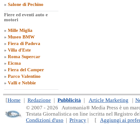
»
Salone di Pechino
Fiere ed eventi auto e
motori
»
Mille Miglia
»
Museo BMW
»
Fiera di Padova
»
Villa d'Este
»
Roma Supercar
»
Eicma
»
Fiera del Camper
»
Parco Valentino
»
Valli e Nebbie
[
Home
|
Redazione
|
Pubblicità
|
Article Marketing
|
N
© 2007 - 20
26 Automania® Media Press è un marchio 
Testata Giornalistica on line iscritta nel Registro d
Condizioni d'uso
|
Privacy
| [
Aggiungi ai prefer