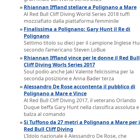
»
Rhiannan Iffland stellare a Polignano a Mare
Al Red Bull Cliff Diving World Series 2018 tuffi
mozziafiato dalla piattaforma femminile
»
Finalissima a Polignano: Gary Hunt il Re di
Polignano
Settimo titolo su dieci per il campione Inglese Hu
secondo l’americano Steven LoBue
»
Rhiannan Iffland vince per le donne il Red Bull
Cliff Diving Worls Series 2017
Soul podio anche Jaki Valente felicissima per la
seconda posizione e Anna Bader terza
»
Alessandro De Rose accontenta il pubblico di
Polignano a Mare e Vince
Al Red Bull Cliff Diving 2017, il veterano Orlando
Duque beffa Gary Hunt nella classifica assoluta e
balza al comando
»
Si Tuffono da 27 metri a Polignano a Mare per i
Red Bull Cliff Diving
L’Idolo nazionale è Alessandro De Rose, che