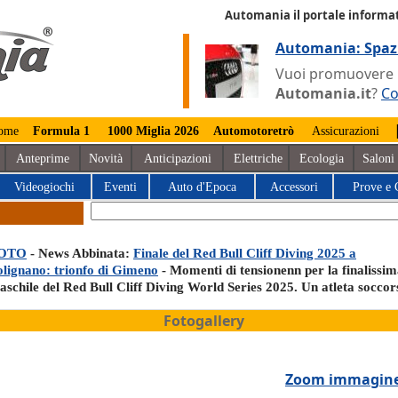
Automania il portale informat
Automania: Spaz
Vuoi promuovere la
Automania.it
?
Co
ome
Formula 1
1000 Miglia 2026
Automotoretrò
Assicurazioni
Anteprime
Novità
Anticipazioni
Elettriche
Ecologia
Saloni
Videogiochi
Eventi
Auto d'Epoca
Accessori
Prove e 
OTO
- News Abbinata:
Finale del Red Bull Cliff Diving 2025 a
olignano: trionfo di Gimeno
- Momenti di tensionenn per la finalissi
aschile del Red Bull Cliff Diving World Series 2025. Un atleta soccor
Fotogallery
Zoom immagin