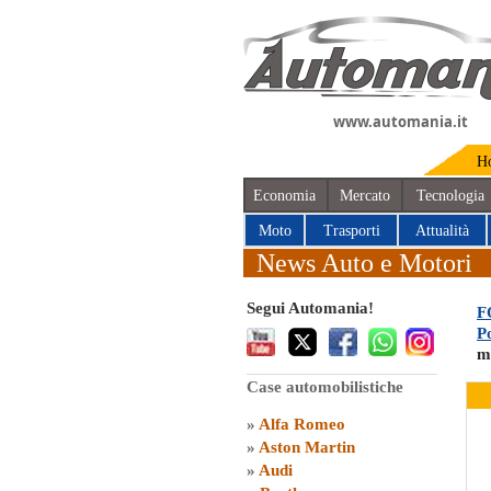
www.automania.it
H
Economia
Mercato
Tecnologia
Moto
Trasporti
Attualità
News Auto e Motori
Segui Automania!
F
P
m
Case automobilistiche
»
Alfa Romeo
»
Aston Martin
»
Audi