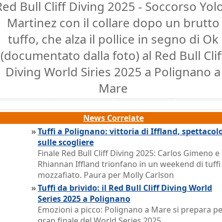
Red Bull Cliff Diving 2025 - Soccorso Yolo
Martinez con il collare dopo un brutto
tuffo, che alza il pollice in segno di Ok
(documentato dalla foto) al Red Bull Clif
Diving World Siries 2025 a Polignano a
Mare
News Correlate
»
Tuffi a Polignano: vittoria di Iffland, spettacol
sulle scogliere
Finale Red Bull Cliff Diving 2025: Carlos Gimeno e
Rhiannan Iffland trionfano in un weekend di tuffi
mozzafiato. Paura per Molly Carlson
»
Tuffi da brivido: il Red Bull Cliff Diving World
Series 2025 a Polignano
Emozioni a picco: Polignano a Mare si prepara per
gran finale del World Series 2025