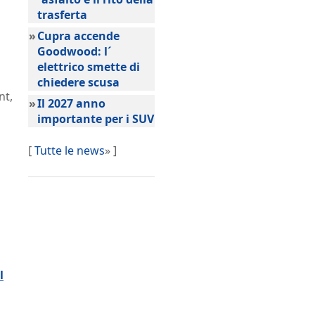
trasferta
»
Cupra accende
Goodwood: l´
elettrico smette di
chiedere scusa
nt,
»
Il 2027 anno
importante per i SUV
[
Tutte le news
» ]
l