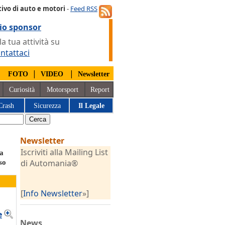
ivo di auto e motori
-
Feed RSS
io sponsor
 tua attività su
ntattaci
|
|
|
FOTO
VIDEO
Newsletter
Curiosità
Motorsport
Report
Crash
Sicurezza
Il Legale
Newsletter
Iscriviti alla Mailing List
ma
di Automania®
so
[
Info Newsletter
»]
e
News