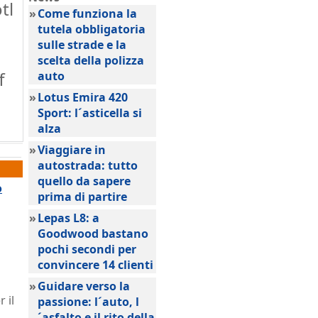
tl
»
Come funziona la
tutela obbligatoria
sulle strade e la
scelta della polizza
f
auto
»
Lotus Emira 420
Sport: l´asticella si
alza
»
Viaggiare in
autostrada: tutto
quello da sapere
o
prima di partire
»
Lepas L8: a
Goodwood bastano
pochi secondi per
convincere 14 clienti
»
Guidare verso la
 il
passione: l´auto, l
´asfalto e il rito della