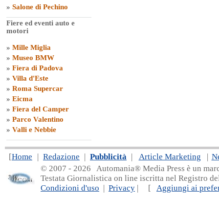
»
Salone di Pechino
Fiere ed eventi auto e
motori
»
Mille Miglia
»
Museo BMW
»
Fiera di Padova
»
Villa d'Este
»
Roma Supercar
»
Eicma
»
Fiera del Camper
»
Parco Valentino
»
Valli e Nebbie
[
Home
|
Redazione
|
Pubblicità
|
Article Marketing
|
N
© 2007 - 20
26 Automania® Media Press è un marchio 
Testata Giornalistica on line iscritta nel Registro d
Condizioni d'uso
|
Privacy
| [
Aggiungi ai prefer