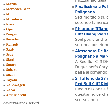
mozziafiato dalla
»
Mazda
»
Finalissima a Pol
»
Mercedes-Benz
Polignano
»
Mini
Settimo titolo su 
»
Mitsubishi
secondo l’americ
»
Nissan
»
Rhiannan Iffland 
»
Opel
Cliff Diving Worl
»
Peugeot
Soul podio anche J
»
Porsche
seconda posizion
»
Renault
»
Saab
»
Alessandro De Ro
»
Seat
Polignano a Mare
»
Skoda
Al Red Bull Cliff 
»
Smart
Duque beffa Gary H
»
Subaru
balza al comando
»
Suzuki
»
Si Tuffono da 27 
»
Toyota
Red Bull Cliff Div
»
Volkswagen
L’Idolo nazionale
»
Volvo
quest’anno cercher
»
Altri Marchi
scorso anno
Assicurazione e servizi