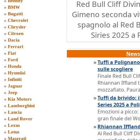
»
Bentley
Red Bull Cliff Divi
»
BMW
Gimeno seconda vit
»
Bugatti
»
Chevrolet
spagnolo al Red Bu
»
Chrysler
Siries 2025 a
»
Citroen
»
Dacia
»
Ferrari
News 
»
Fiat
»
Ford
»
Tuffi a Polignano:
»
Honda
sulle scogliere
»
Hyundai
Finale Red Bull Cl
»
Infiniti
Rhiannan Iffland t
»
Jaguar
mozzafiato. Paura
»
Jeep
»
Tuffi da brivido: 
»
Kia Motors
Series 2025 a Po
»
Lamborghini
Emozioni a picco: 
»
Lancia
gran finale del Wo
»
Land Rover
»
Lexus
»
Rhiannan Iffland
»
Lotus
Al Red Bull Cliff D
»
Maserati