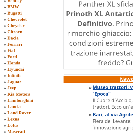
»
Bentley
Panther XL sfida
»
BMW
Prinoth XL Antartid
»
Bugatti
»
Chevrolet
Definitivo
. Prin
»
Chrysler
rimorchio ghiaccio: 
»
Citroen
»
Dacia
condizioni estreme
»
Ferrari
trazione inarrestab
»
Fiat
»
Ford
freddo? G
»
Honda
»
Hyundai
»
Infiniti
News 
»
Jaguar
»
Museo trattori: v
»
Jeep
´Epoca”
»
Kia Motors
Il Cuore d´Acciai
»
Lamborghini
trattori. Ecco un´
»
Lancia
»
Land Rover
»
Bari, al via Agri
»
Lexus
Fiera del Levante:
»
Lotus
´innovazione agri
»
Maserati