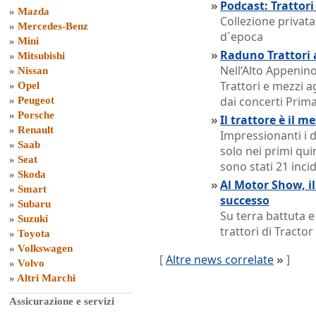
»
Podcast: Trattor
»
Mazda
Collezione privata
»
Mercedes-Benz
d´epoca
»
Mini
»
Raduno Trattori
»
Mitsubishi
Nell’Alto Appenin
»
Nissan
Trattori e mezzi a
»
Opel
dai concerti Prim
»
Peugeot
»
Porsche
»
Il trattore è il m
»
Renault
Impressionanti i d
»
Saab
solo nei primi quin
»
Seat
sono stati 21 incid
»
Skoda
»
Al Motor Show, il
»
Smart
successo
»
Subaru
Su terra battuta e
»
Suzuki
trattori di Tractor 
»
Toyota
»
Volkswagen
[
Altre news correlate
»
]
»
Volvo
»
Altri Marchi
Assicurazione e servizi