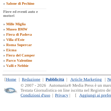
»
Salone di Pechino
Fiere ed eventi auto e
motori
»
Mille Miglia
»
Museo BMW
»
Fiera di Padova
»
Villa d'Este
»
Roma Supercar
»
Eicma
»
Fiera del Camper
»
Parco Valentino
»
Valli e Nebbie
[
Home
|
Redazione
|
Pubblicità
|
Article Marketing
|
N
© 2007 - 20
26 Automania® Media Press è un marchio 
Testata Giornalistica on line iscritta nel Registro d
Condizioni d'uso
|
Privacy
| [
Aggiungi ai prefer