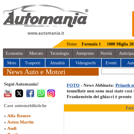
www.automania.it
Home
Formula 1
1000 Miglia 20
Economia
Mercato
Tecnologia
Anteprime
Novità
Anticipa
Moto
Trasporti
Attualità
Videogiochi
Eventi
Aut
News Auto e Motori
Segui Automania!
FOTO
- News Abbinata:
Prinoth m
tonnellate non sono mai state così 
Frankenstein dei ghiacci è pronto
Case automobilistiche
Fot
»
Alfa Romeo
»
Aston Martin
»
Audi