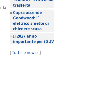
trasferta
r la
»
Cupra accende
Goodwood: l´
elettrico smette di
chiedere scusa
»
Il 2027 anno
importante per i SUV
[
Tutte le news
» ]