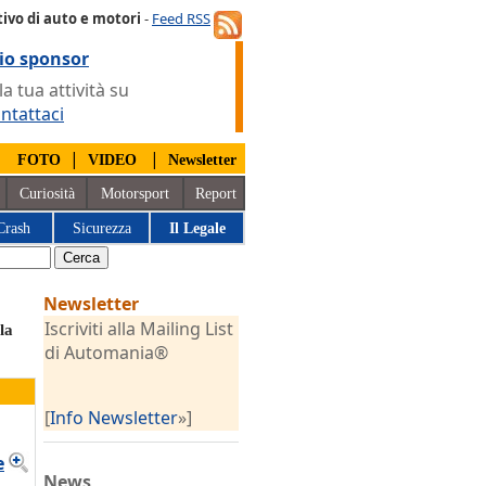
ivo di auto e motori
-
Feed RSS
io sponsor
 tua attività su
ntattaci
|
|
|
FOTO
VIDEO
Newsletter
Curiosità
Motorsport
Report
Crash
Sicurezza
Il Legale
Newsletter
Iscriviti alla Mailing List
la
di Automania®
[
Info Newsletter
»]
e
News