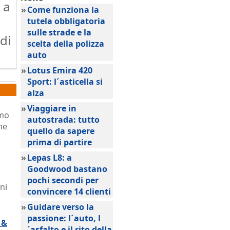
 a
»
Come funziona la
tutela obbligatoria
sulle strade e la
di
scelta della polizza
auto
»
Lotus Emira 420
Sport: l´asticella si
alza
»
Viaggiare in
smo
autostrada: tutto
me
quello da sapere
prima di partire
»
Lepas L8: a
Goodwood bastano
pochi secondi per
ni
convincere 14 clienti
»
Guidare verso la
passione: l´auto, l
 &
´asfalto e il rito della