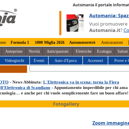
Automania il portale informat
Automania: Spaz
Vuoi promuovere la
Automania.it
?
Co
ome
Formula 1
1000 Miglia 2026
Automotoretrò
Assicurazioni
Anteprime
Novità
Anticipazioni
Elettriche
Ecologia
Saloni
Videogiochi
Eventi
Auto d'Epoca
Accessori
Prove e 
OTO
- News Abbinata:
L´Elettronica va in scena: torna la Fiera
ll’Elettronica di Scandiano
- Appuntamento imperdibile per chi ama 
ecnologia… e anche per chi vuole semplicemente fare un buon affare!
Fotogallery
Zoom immagin