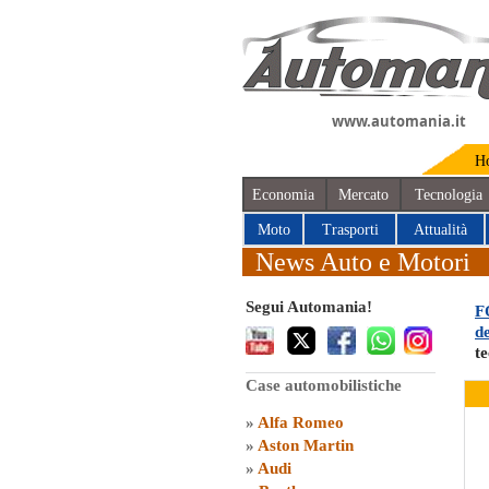
www.automania.it
H
Economia
Mercato
Tecnologia
Moto
Trasporti
Attualità
News Auto e Motori
Segui Automania!
F
de
t
Case automobilistiche
»
Alfa Romeo
»
Aston Martin
»
Audi