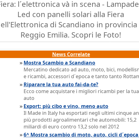
Fiera: l´elettronica và in scena - Lampade
Led con panelli solari alla Fiera
ell'Elettronica di Scandiano in provincia 
Reggio Emilia. Scopri le Foto!
News Correlate
»
Mostra Scambio a Scandiano
Mercatino dedicato ad auto, moto, bici, modelli
e ricambi, accessori d´epoca e tanto tanto Rotta
»
Riparare la tua auto fai-da-te?
Ecco come acquistare i migliori ricambi per la tua
auto
»
Export: più cibo e vino, meno auto
Il Made in Italy ha esportati negli ultimi cinque an
più prodotti agroalimentari che automobili: 15,2
miliardi di euro contro 13,2 solo nel 2012
»
6^ Mostra scambio di moto, auto, cicli d´epoca