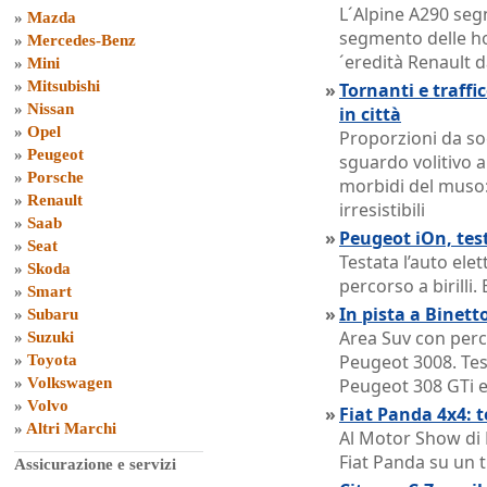
L´Alpine A290 seg
»
Mazda
segmento delle hot
»
Mercedes-Benz
´eredità Renault da
»
Mini
»
Mitsubishi
»
Tornanti e traffic
»
Nissan
in città
»
Opel
Proporzioni da so
»
Peugeot
sguardo volitivo a 
»
Porsche
morbidi del muso
»
Renault
irresistibili
»
Saab
»
Peugeot iOn, tes
»
Seat
Testata l’auto elet
»
Skoda
percorso a birilli. 
»
Smart
»
In pista a Binet
»
Subaru
Area Suv con perc
»
Suzuki
Peugeot 3008. Test
»
Toyota
»
Volkswagen
Peugeot 308 GTi 
»
Volvo
»
Fiat Panda 4x4: 
»
Altri Marchi
Al Motor Show di 
Fiat Panda su un t
Assicurazione e servizi