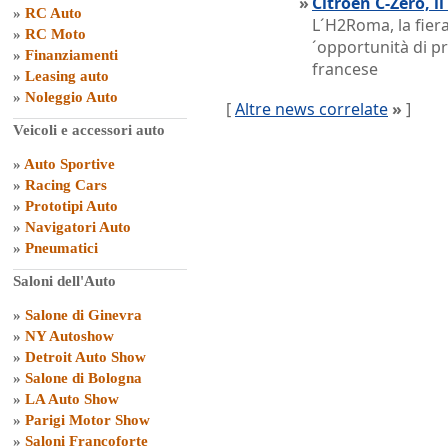
»
Citroen C-Zero, i
»
RC Auto
L´H2Roma, la fiera
»
RC Moto
´opportunità di pr
»
Finanziamenti
francese
»
Leasing auto
»
Noleggio Auto
[
Altre news correlate
»
]
Veicoli e accessori auto
»
Auto Sportive
»
Racing Cars
»
Prototipi Auto
»
Navigatori Auto
»
Pneumatici
Saloni dell'Auto
»
Salone di Ginevra
»
NY Autoshow
»
Detroit Auto Show
»
Salone di Bologna
»
LA Auto Show
»
Parigi Motor Show
»
Saloni Francoforte