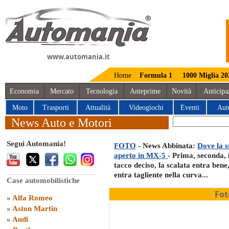
www.automania.it
Home
Formula 1
1000 Miglia 20
Economia
Mercato
Tecnologia
Anteprime
Novità
Anticipa
Moto
Trasporti
Attualità
Videogiochi
Eventi
Aut
News Auto e Motori
Segui Automania!
FOTO
- News Abbinata:
Dove la s
aperto in MX-5
- Prima, seconda, 
tacco deciso, la scalata entra bene,
entra tagliente nella curva...
Case automobilistiche
Fot
»
Alfa Romeo
»
Aston Martin
»
Audi