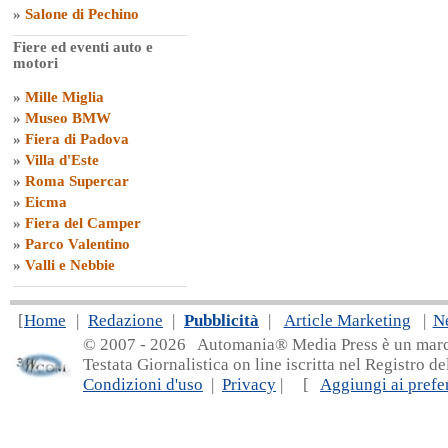
»
Salone di Pechino
Fiere ed eventi auto e
motori
»
Mille Miglia
»
Museo BMW
»
Fiera di Padova
»
Villa d'Este
»
Roma Supercar
»
Eicma
»
Fiera del Camper
»
Parco Valentino
»
Valli e Nebbie
[
Home
|
Redazione
|
Pubblicità
|
Article Marketing
|
N
© 2007 - 20
26 Automania® Media Press è un marchio 
Testata Giornalistica on line iscritta nel Registro d
Condizioni d'uso
|
Privacy
| [
Aggiungi ai prefer