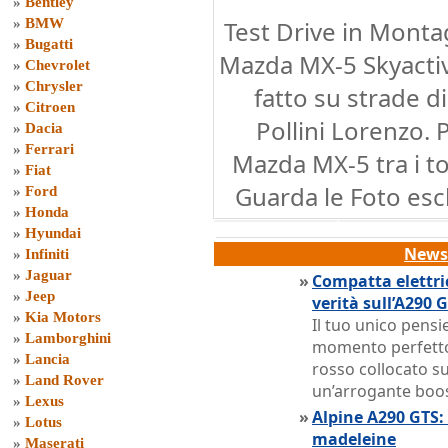
»
Bentley
»
BMW
Test Drive in Monta
»
Bugatti
Mazda MX-5 Skyactiv
»
Chevrolet
»
Chrysler
fatto su strade 
»
Citroen
Pollini Lorenzo. 
»
Dacia
»
Ferrari
Mazda MX-5 tra i to
»
Fiat
Guarda le Foto escl
»
Ford
»
Honda
»
Hyundai
News 
»
Infiniti
»
Jaguar
»
Compatta elettri
»
Jeep
verità sull’A290 
»
Kia Motors
Il tuo unico pens
»
Lamborghini
momento perfetto
»
Lancia
rosso collocato su
»
Land Rover
un’arrogante boo
»
Lexus
»
Alpine A290 GTS: 
»
Lotus
madeleine
»
Maserati