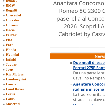
»
Bentley
Anantara Concorso d
»
BMW
Romeo 8C 2300 Ca
»
Bugatti
»
Chevrolet
paserella al Conc
»
Chrysler
2026. Scopri l´
»
Citroen
»
Dacia
Cabriolet by Cast
»
Ferrari
F
»
Fiat
»
Ford
»
Honda
»
Hyundai
News 
»
Infiniti
»
Due modi di esser
»
Jaguar
Ferrari 275P Fant
»
Jeep
Da una parte la sto
»
Kia Motors
Cavallino Rampan
»
Lamborghini
»
Anantara Concors
»
Lancia
italiana in scena
»
Land Rover
La tradizione ital
»
Lexus
»
Lotus
strada, in chiav
»
Maserati