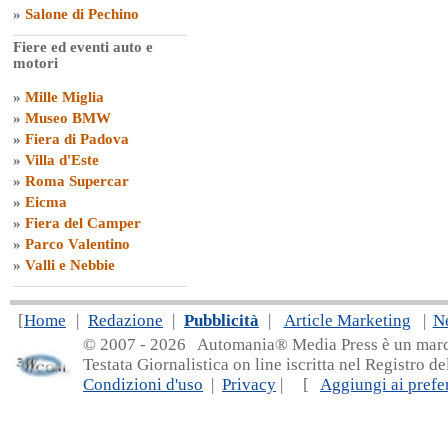
»
Salone di Pechino
Fiere ed eventi auto e
motori
»
Mille Miglia
»
Museo BMW
»
Fiera di Padova
»
Villa d'Este
»
Roma Supercar
»
Eicma
»
Fiera del Camper
»
Parco Valentino
»
Valli e Nebbie
[
Home
|
Redazione
|
Pubblicità
|
Article Marketing
|
N
© 2007 - 20
26 Automania® Media Press è un marchio 
Testata Giornalistica on line iscritta nel Registro d
Condizioni d'uso
|
Privacy
| [
Aggiungi ai prefer