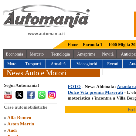
www.automania.it
Home
Formula 1
1000 Miglia 20
Economia
Mercato
Tecnologia
Anteprime
Novità
Anticipa
Moto
Trasporti
Attualità
Videogiochi
Eventi
Aut
News Auto e Motori
Segui Automania!
FOTO
- News Abbinata:
Anantara
Dolce Vita premia Maserati
- L´el
motoristica s´incontra a Villa Bor
Case automobilistiche
Fot
»
Alfa Romeo
»
Aston Martin
»
Audi