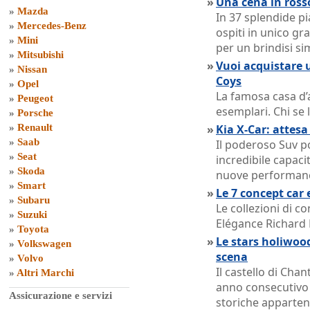
»
Una cena in ross
»
Mazda
In 37 splendide pia
»
Mercedes-Benz
ospiti in unico gra
»
Mini
per un brindisi s
»
Mitsubishi
»
Vuoi acquistare u
»
Nissan
Coys
»
Opel
La famosa casa d’
»
Peugeot
esemplari. Chi se 
»
Porsche
»
Renault
»
Kia X-Car: attesa
»
Saab
Il poderoso Suv po
»
Seat
incredibile capaci
»
Skoda
nuove performan
»
Smart
»
Le 7 concept car 
»
Subaru
Le collezioni di co
»
Suzuki
Elégance Richard 
»
Toyota
»
Le stars holiwood
»
Volkswagen
scena
»
Volvo
Il castello di Chan
»
Altri Marchi
anno consecutivo 
Assicurazione e servizi
storiche apparten