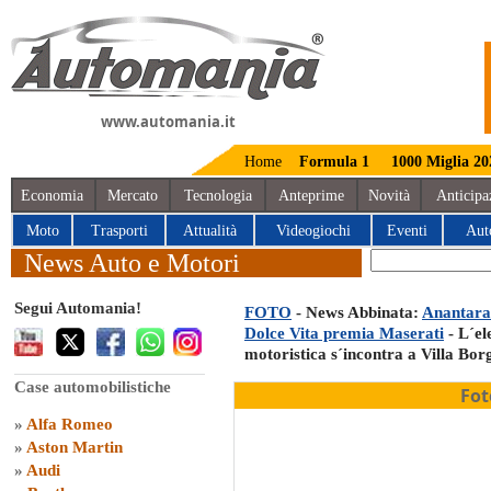
www.automania.it
Home
Formula 1
1000 Miglia 20
Economia
Mercato
Tecnologia
Anteprime
Novità
Anticipa
Moto
Trasporti
Attualità
Videogiochi
Eventi
Aut
News Auto e Motori
Segui Automania!
FOTO
- News Abbinata:
Anantara
Dolce Vita premia Maserati
- L´el
motoristica s´incontra a Villa Bor
Case automobilistiche
Fot
»
Alfa Romeo
»
Aston Martin
»
Audi