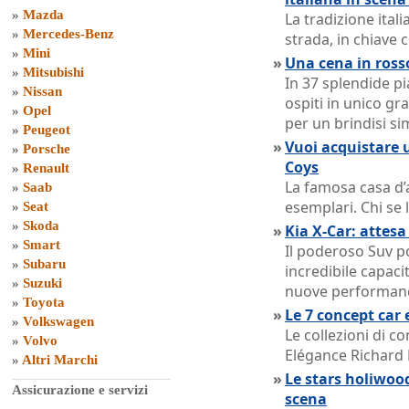
»
Mazda
La tradizione ital
»
Mercedes-Benz
strada, in chiav
»
Mini
»
Una cena in ross
»
Mitsubishi
In 37 splendide pia
»
Nissan
ospiti in unico gra
»
Opel
per un brindisi s
»
Peugeot
»
Vuoi acquistare u
»
Porsche
Coys
»
Renault
La famosa casa d’
»
Saab
esemplari. Chi se 
»
Seat
»
Skoda
»
Kia X-Car: attesa
»
Smart
Il poderoso Suv po
»
Subaru
incredibile capaci
»
Suzuki
nuove performan
»
Toyota
»
Le 7 concept car 
»
Volkswagen
Le collezioni di co
»
Volvo
Elégance Richard 
»
Altri Marchi
»
Le stars holiwood
Assicurazione e servizi
scena