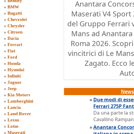
»
Bentley
Anantara Concors
»
BMW
Maserati V4 Sport 
»
Bugatti
»
Chevrolet
del Gruppo Ferrari v
»
Chrysler
Mans ad Anantara 
»
Citroen
»
Dacia
Roma 2026. Scopri 
»
Ferrari
vincitrici di Le Man
»
Fiat
»
Ford
Zagato. Ecco le
»
Honda
»
Hyundai
Aut
»
Infiniti
»
Jaguar
»
Jeep
News 
»
Kia Motors
»
Due modi di esser
»
Lamborghini
Ferrari 275P Fant
»
Lancia
Da una parte la sto
»
Land Rover
Cavallino Rampan
»
Lexus
»
Lotus
»
Anantara Concors
»
Maserati
italiana in scena