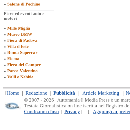
»
Salone di Pechino
Fiere ed eventi auto e
motori
»
Mille Miglia
»
Museo BMW
»
Fiera di Padova
»
Villa d'Este
»
Roma Supercar
»
Eicma
»
Fiera del Camper
»
Parco Valentino
»
Valli e Nebbie
[
Home
|
Redazione
|
Pubblicità
|
Article Marketing
|
N
© 2007 - 20
26 Automania® Media Press è un marchio 
Testata Giornalistica on line iscritta nel Registro d
Condizioni d'uso
|
Privacy
| [
Aggiungi ai prefer