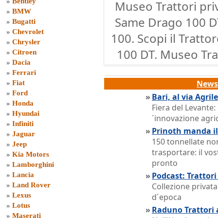
»
Bentley
Museo Trattori pri
»
BMW
Same Drago 100 D
»
Bugatti
»
Chevrolet
100. Scopi il Tratt
»
Chrysler
100 DT. Museo Trat
»
Citroen
»
Dacia
»
Ferrari
News 
»
Fiat
»
Ford
»
Bari, al via Agri
»
Honda
Fiera del Levante:
»
Hyundai
´innovazione agri
»
Infiniti
»
Prinoth manda il
»
Jaguar
150 tonnellate no
»
Jeep
trasportare: il vo
»
Kia Motors
pronto
»
Lamborghini
»
Podcast: Trattor
»
Lancia
»
Land Rover
Collezione privata
»
Lexus
d´epoca
»
Lotus
»
Raduno Trattori
»
Maserati