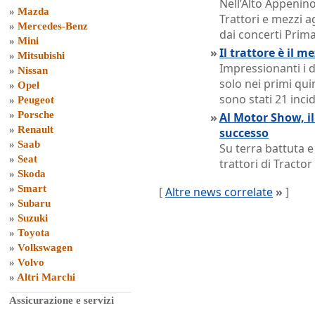
Nell’Alto Appenin
»
Mazda
Trattori e mezzi a
»
Mercedes-Benz
dai concerti Prim
»
Mini
»
Il trattore è il m
»
Mitsubishi
Impressionanti i d
»
Nissan
solo nei primi quin
»
Opel
sono stati 21 incid
»
Peugeot
»
Porsche
»
Al Motor Show, il
»
Renault
successo
»
Saab
Su terra battuta e
»
Seat
trattori di Tractor 
»
Skoda
»
Smart
[
Altre news correlate
»
]
»
Subaru
»
Suzuki
»
Toyota
»
Volkswagen
»
Volvo
»
Altri Marchi
Assicurazione e servizi