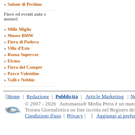
»
Salone di Pechino
Fiere ed eventi auto e
motori
»
Mille Miglia
»
Museo BMW
»
Fiera di Padova
»
Villa d'Este
»
Roma Supercar
»
Eicma
»
Fiera del Camper
»
Parco Valentino
»
Valli e Nebbie
[
Home
|
Redazione
|
Pubblicità
|
Article Marketing
|
N
© 2007 - 20
26 Automania® Media Press è un marchio 
Testata Giornalistica on line iscritta nel Registro d
Condizioni d'uso
|
Privacy
| [
Aggiungi ai prefer