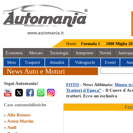
www.automania.it
Home
Formula 1
1000 Miglia 20
Economia
Mercato
Tecnologia
Anteprime
Novità
Anticipa
Moto
Trasporti
Attualità
Videogiochi
Eventi
Aut
News Auto e Motori
Segui Automania!
FOTO
- News Abbinata:
Museo tra
Trattori d´Epoca”
- Il Cuore d´Ac
trattori. Ecco un´esclusiva
Case automobilistiche
Fot
»
Alfa Romeo
»
Aston Martin
»
Audi