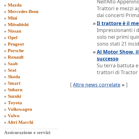
Nell’Alto Appenin
»
Mazda
Trattori e mezzi a
»
Mercedes-Benz
dai concerti Prim
»
Mini
»
Il trattore è il m
»
Mitsubishi
Impressionanti i d
»
Nissan
solo nei primi quin
»
Opel
sono stati 21 incid
»
Peugeot
»
Porsche
»
Al Motor Show, il
»
Renault
successo
»
Saab
Su terra battuta e
»
Seat
trattori di Tractor 
»
Skoda
»
Smart
[
Altre news correlate
»
]
»
Subaru
»
Suzuki
»
Toyota
»
Volkswagen
»
Volvo
»
Altri Marchi
Assicurazione e servizi