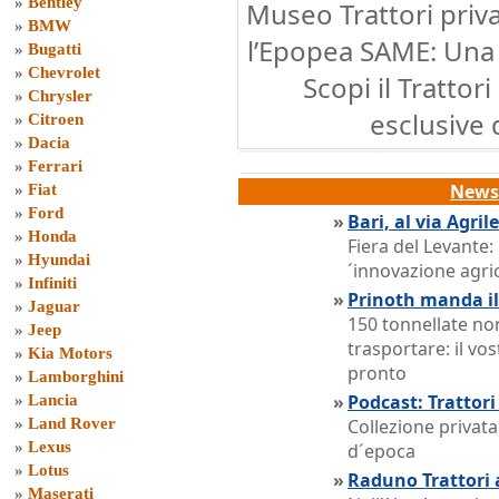
»
Bentley
Museo Trattori priva
»
BMW
l’Epopea SAME: Una 
»
Bugatti
»
Chevrolet
Scopi il Trattor
»
Chrysler
esclusive 
»
Citroen
»
Dacia
»
Ferrari
News 
»
Fiat
»
Ford
»
Bari, al via Agri
»
Honda
Fiera del Levante:
»
Hyundai
´innovazione agri
»
Infiniti
»
Prinoth manda il
»
Jaguar
150 tonnellate no
»
Jeep
trasportare: il vo
»
Kia Motors
pronto
»
Lamborghini
»
Podcast: Trattor
»
Lancia
»
Land Rover
Collezione privata
»
Lexus
d´epoca
»
Lotus
»
Raduno Trattori
»
Maserati