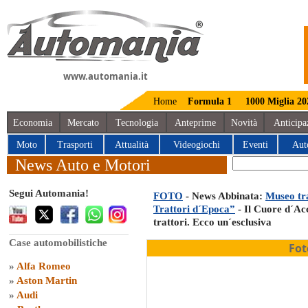
www.automania.it
Home
Formula 1
1000 Miglia 20
Economia
Mercato
Tecnologia
Anteprime
Novità
Anticipa
Moto
Trasporti
Attualità
Videogiochi
Eventi
Aut
News Auto e Motori
Segui Automania!
FOTO
- News Abbinata:
Museo tra
Trattori d´Epoca”
- Il Cuore d´Ac
trattori. Ecco un´esclusiva
Case automobilistiche
Fot
»
Alfa Romeo
»
Aston Martin
»
Audi