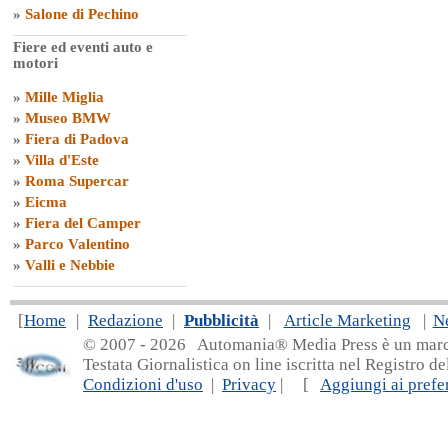
»
Salone di Pechino
Fiere ed eventi auto e
motori
»
Mille Miglia
»
Museo BMW
»
Fiera di Padova
»
Villa d'Este
»
Roma Supercar
»
Eicma
»
Fiera del Camper
»
Parco Valentino
»
Valli e Nebbie
[
Home
|
Redazione
|
Pubblicità
|
Article Marketing
|
N
© 2007 - 20
26 Automania® Media Press è un marchio 
Testata Giornalistica on line iscritta nel Registro d
Condizioni d'uso
|
Privacy
| [
Aggiungi ai prefer