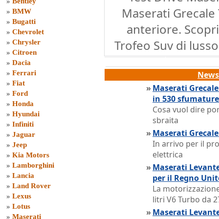
»
Bentley
Maserati Grecale 
»
BMW
»
Bugatti
anteriore. Scopri
»
Chevrolet
Trofeo Suv di lusso
»
Chrysler
»
Citroen
»
Dacia
»
Ferrari
News 
»
Fiat
»
Maserati Grecale
»
Ford
in 530 sfumature
»
Honda
Cosa vuol dire por
»
Hyundai
sbraita
»
Infiniti
»
Maserati Grecale:
»
Jaguar
In arrivo per il p
»
Jeep
elettrica
»
Kia Motors
»
Lamborghini
»
Maserati Levante
»
Lancia
per il Regno Unit
»
Land Rover
La motorizzazione 
»
Lexus
litri V6 Turbo da 
»
Lotus
»
Maserati Levante
»
Maserati