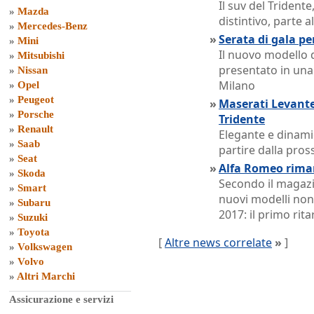
Il suv del Tridente
»
Mazda
distintivo, parte a
»
Mercedes-Benz
»
Serata di gala pe
»
Mini
Il nuovo modello 
»
Mitsubishi
presentato in una
»
Nissan
Milano
»
Opel
»
Peugeot
»
Maserati Levante:
»
Porsche
Tridente
»
Renault
Elegante e dinami
»
Saab
partire dalla pro
»
Seat
»
Alfa Romeo riman
»
Skoda
Secondo il magaz
»
Smart
nuovi modelli non
»
Subaru
2017: il primo rita
»
Suzuki
»
Toyota
[
Altre news correlate
»
]
»
Volkswagen
»
Volvo
»
Altri Marchi
Assicurazione e servizi