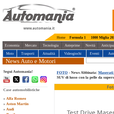
www.automania.it
Home
Formula 1
1000 Miglia 20
Economia
Mercato
Tecnologia
Anteprime
Novità
Anticipa
Moto
Trasporti
Attualità
Videogiochi
Eventi
Aut
News Auto e Motori
Segui Automania!
FOTO
- News Abbinata:
Maserati
SUV di lusso con la pelle da supers
Fot
Case automobilistiche
»
Alfa Romeo
»
Aston Martin
»
Audi
Test Drive Maser