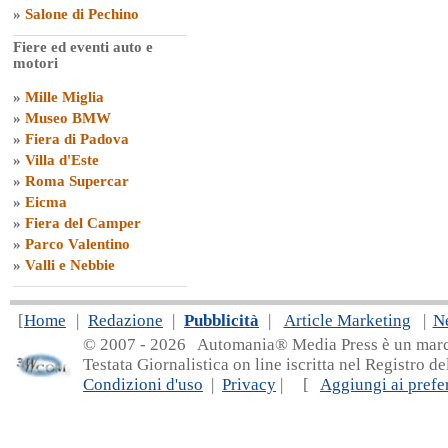
»
Salone di Pechino
Fiere ed eventi auto e
motori
»
Mille Miglia
»
Museo BMW
»
Fiera di Padova
»
Villa d'Este
»
Roma Supercar
»
Eicma
»
Fiera del Camper
»
Parco Valentino
»
Valli e Nebbie
[
Home
|
Redazione
|
Pubblicità
|
Article Marketing
|
N
© 2007 - 20
26 Automania® Media Press è un marchio 
Testata Giornalistica on line iscritta nel Registro d
Condizioni d'uso
|
Privacy
| [
Aggiungi ai prefer