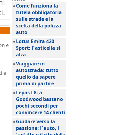
ni
»
Come funziona la
i.
tutela obbligatoria
sulle strade e la
scelta della polizza
auto
»
Lotus Emira 420
on e
Sport: l´asticella si
alza
»
Viaggiare in
autostrada: tutto
i e
quello da sapere
prima di partire
»
Lepas L8: a
Goodwood bastano
pochi secondi per
convincere 14 clienti
»
Guidare verso la
passione: l´auto, l
´asfalto e il rito della