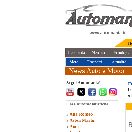
www.automania.it
H
Economia
Mercato
Tecnologia
Moto
Trasporti
Attualità
News Auto e Motori
Segui Automania!
F
ba
e 
Case automobilistiche
»
Alfa Romeo
»
Aston Martin
B
»
Audi