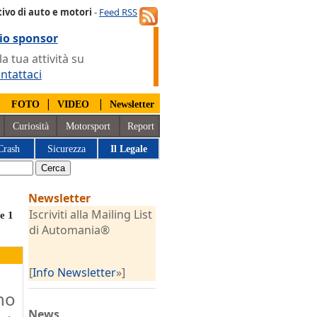
ivo di auto e motori
-
Feed RSS
io sponsor
 tua attività su
ntattaci
|
|
|
FOTO
VIDEO
Newsletter
Curiosità
Motorsport
Report
Crash
Sicurezza
Il Legale
Newsletter
o
Iscriviti alla Mailing List
ie 1
di Automania®
[
Info Newsletter
»]
no
News