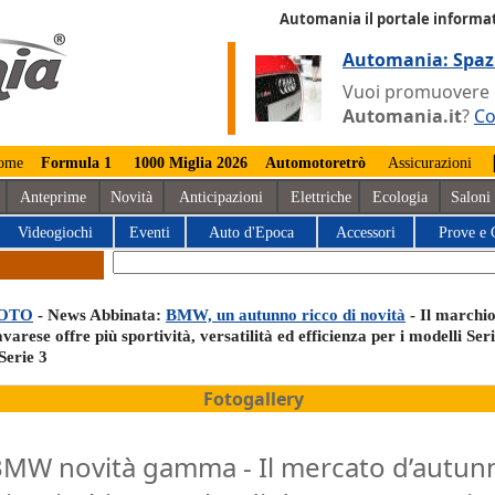
Automania il portale informat
Automania: Spaz
Vuoi promuovere la
Automania.it
?
Co
ome
Formula 1
1000 Miglia 2026
Automotoretrò
Assicurazioni
Anteprime
Novità
Anticipazioni
Elettriche
Ecologia
Saloni
Videogiochi
Eventi
Auto d'Epoca
Accessori
Prove e 
OTO
- News Abbinata:
BMW, un autunno ricco di novità
- Il marchi
varese offre più sportività, versatilità ed efficienza per i modelli Ser
Serie 3
Fotogallery
MW novità gamma - Il mercato d’autun