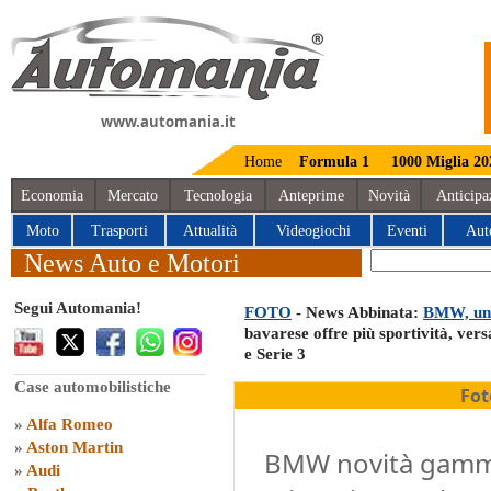
www.automania.it
Home
Formula 1
1000 Miglia 20
Economia
Mercato
Tecnologia
Anteprime
Novità
Anticipa
Moto
Trasporti
Attualità
Videogiochi
Eventi
Aut
News Auto e Motori
Segui Automania!
FOTO
- News Abbinata:
BMW, un 
bavarese offre più sportività, versa
e Serie 3
Case automobilistiche
Fot
»
Alfa Romeo
»
Aston Martin
BMW novità gamma 
»
Audi