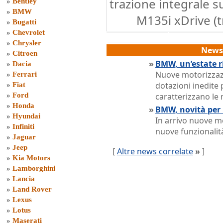
trazione integrale 
»
Bentley
»
BMW
M135i xDrive (t
»
Bugatti
»
Chevrolet
»
Chrysler
News 
»
Citroen
»
BMW, un’estate ri
»
Dacia
Nuove motorizzazi
»
Ferrari
dotazioni inedite
»
Fiat
»
Ford
caratterizzano le
»
Honda
»
BMW, novità per 
»
Hyundai
In arrivo nuove mo
»
Infiniti
nuove funzionalit
»
Jaguar
»
Jeep
[
Altre news correlate
»
]
»
Kia Motors
»
Lamborghini
»
Lancia
»
Land Rover
»
Lexus
»
Lotus
»
Maserati