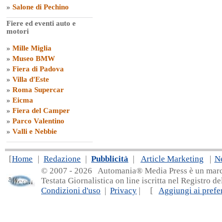
»
Salone di Pechino
Fiere ed eventi auto e
motori
»
Mille Miglia
»
Museo BMW
»
Fiera di Padova
»
Villa d'Este
»
Roma Supercar
»
Eicma
»
Fiera del Camper
»
Parco Valentino
»
Valli e Nebbie
[
Home
|
Redazione
|
Pubblicità
|
Article Marketing
|
N
© 2007 - 20
26 Automania® Media Press è un marchio 
Testata Giornalistica on line iscritta nel Registro d
Condizioni d'uso
|
Privacy
| [
Aggiungi ai prefer