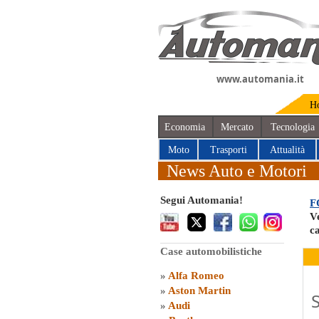
www.automania.it
H
Economia
Mercato
Tecnologia
Moto
Trasporti
Attualità
News Auto e Motori
Segui Automania!
F
Ve
c
Case automobilistiche
»
Alfa Romeo
»
Aston Martin
»
Audi