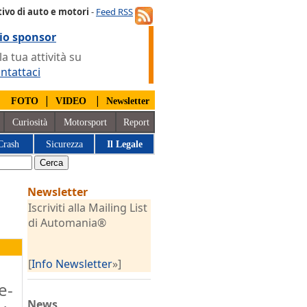
ivo di auto e motori
-
Feed RSS
io sponsor
 tua attività su
ntattaci
|
|
|
FOTO
VIDEO
Newsletter
Curiosità
Motorsport
Report
Crash
Sicurezza
Il Legale
Newsletter
Iscriviti alla Mailing List
di Automania®
[
Info Newsletter
»]
e-
News