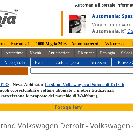
Automania il portale informat
Automania: Spaz
Vuoi promuovere la
Automania.it
?
Co
ome
Formula 1
1000 Miglia 2026
Automotoretrò
Assicurazioni
Anteprime
Novità
Anticipazioni
Elettriche
Ecologia
Saloni
Videogiochi
Eventi
Auto d'Epoca
Accessori
Prove e 
OTO
- News Abbinata:
Lo stand Volkswagen al Salone di Detroit
-
icoli ecosostenibili e vetture abbinate a motori tradizionali
aratterizzano le proposte del marchio di Wolfsburg
Fotogallery
Stand Volkswagen Detroit - Volkswagen 