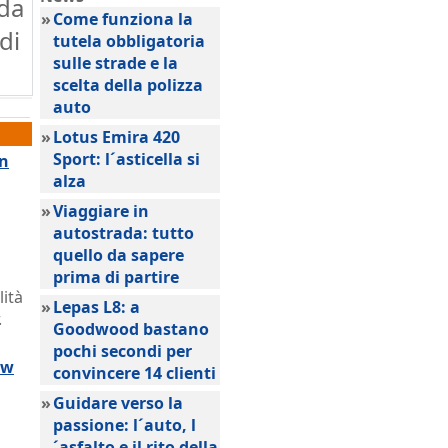
 da
»
Come funziona la
di
tutela obbligatoria
sulle strade e la
scelta della polizza
auto
»
Lotus Emira 420
Sport: l´asticella si
en
alza
»
Viaggiare in
autostrada: tutto
quello da sapere
prima di partire
lità
»
Lepas L8: a
.
Goodwood bastano
pochi secondi per
ew
convincere 14 clienti
»
Guidare verso la
passione: l´auto, l
´asfalto e il rito della