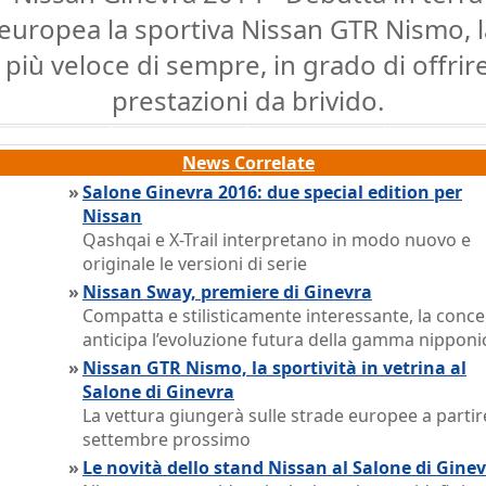
europea la sportiva Nissan GTR Nismo, l
più veloce di sempre, in grado di offrir
prestazioni da brivido.
News Correlate
»
Salone Ginevra 2016: due special edition per
Nissan
Qashqai e X-Trail interpretano in modo nuovo e
originale le versioni di serie
»
Nissan Sway, premiere di Ginevra
Compatta e stilisticamente interessante, la conce
anticipa l’evoluzione futura della gamma nipponi
»
Nissan GTR Nismo, la sportività in vetrina al
Salone di Ginevra
La vettura giungerà sulle strade europee a partir
settembre prossimo
»
Le novità dello stand Nissan al Salone di Gine