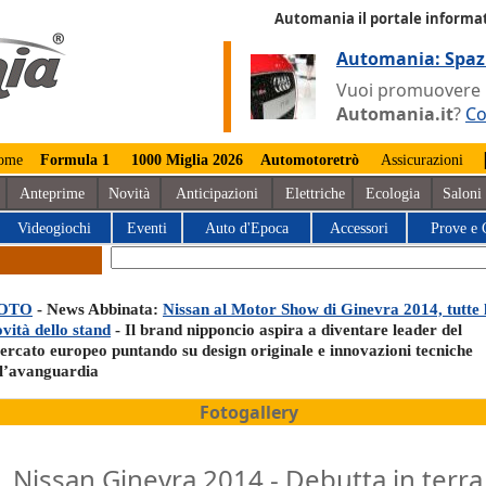
Automania il portale informat
Automania: Spaz
Vuoi promuovere la
Automania.it
?
Co
ome
Formula 1
1000 Miglia 2026
Automotoretrò
Assicurazioni
Anteprime
Novità
Anticipazioni
Elettriche
Ecologia
Saloni
Videogiochi
Eventi
Auto d'Epoca
Accessori
Prove e 
OTO
- News Abbinata:
Nissan al Motor Show di Ginevra 2014, tutte 
vità dello stand
- Il brand nipponcio aspira a diventare leader del
ercato europeo puntando su design originale e innovazioni tecniche
ll’avanguardia
Fotogallery
Nissan Ginevra 2014 - Debutta in terra