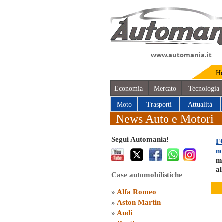
www.automania.it
H
Economia
Mercato
Tecnologia
Moto
Trasporti
Attualità
News Auto e Motori
Segui Automania!
F
no
m
a
Case automobilistiche
»
Alfa Romeo
»
Aston Martin
»
Audi