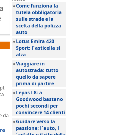
»
Come funziona la
a
tutela obbligatoria
e
sulle strade e la
scelta della polizza
auto
»
Lotus Emira 420
Sport: l´asticella si
alza
»
Viaggiare in
autostrada: tutto
quello da sapere
prima di partire
pt
»
Lepas L8: a
ca
Goodwood bastano
pochi secondi per
convincere 14 clienti
e da
»
Guidare verso la
passione: l´auto, l
vra
´asfalto e il rito della