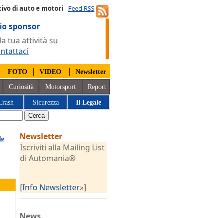
ivo di auto e motori
-
Feed RSS
io sponsor
 tua attività su
ntattaci
|
|
|
FOTO
VIDEO
Newsletter
Curiosità
Motorsport
Report
Crash
Sicurezza
Il Legale
Newsletter
le
Iscriviti alla Mailing List
di Automania®
[
Info Newsletter
»]
News