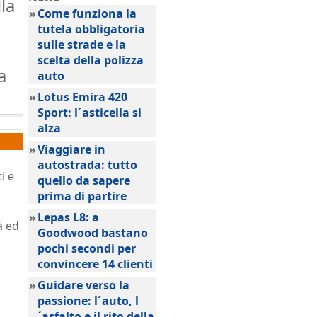
la
»
Come funziona la
tutela obbligatoria
sulle strade e la
scelta della polizza
a
auto
»
Lotus Emira 420
Sport: l´asticella si
alza
»
Viaggiare in
autostrada: tutto
i e
quello da sapere
prima di partire
»
Lepas L8: a
à ed
Goodwood bastano
pochi secondi per
convincere 14 clienti
»
Guidare verso la
passione: l´auto, l
´asfalto e il rito della