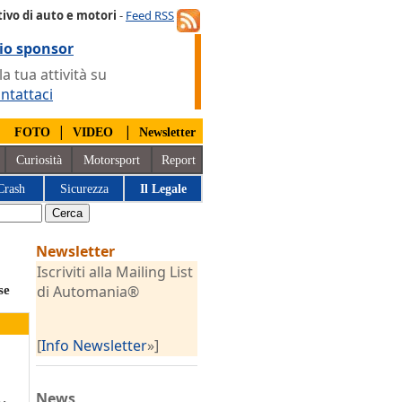
ivo di auto e motori
-
Feed RSS
io sponsor
 tua attività su
ntattaci
|
|
|
FOTO
VIDEO
Newsletter
Curiosità
Motorsport
Report
Crash
Sicurezza
Il Legale
Newsletter
Iscriviti alla Mailing List
di Automania®
se
[
Info Newsletter
»]
News