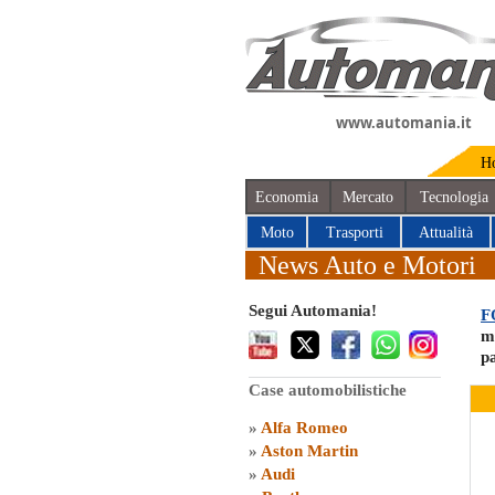
www.automania.it
H
Economia
Mercato
Tecnologia
Moto
Trasporti
Attualità
News Auto e Motori
Segui Automania!
F
mo
p
Case automobilistiche
»
Alfa Romeo
»
Aston Martin
»
Audi