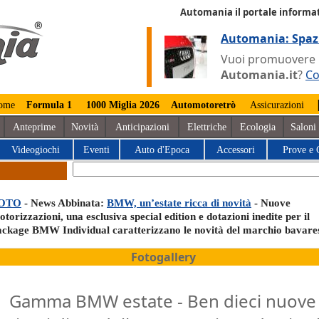
Automania il portale informat
Automania: Spaz
Vuoi promuovere la
Automania.it
?
Co
ome
Formula 1
1000 Miglia 2026
Automotoretrò
Assicurazioni
Anteprime
Novità
Anticipazioni
Elettriche
Ecologia
Saloni
Videogiochi
Eventi
Auto d'Epoca
Accessori
Prove e 
OTO
- News Abbinata:
BMW, un’estate ricca di novità
- Nuove
torizzazioni, una esclusiva special edition e dotazioni inedite per il
ackage BMW Individual caratterizzano le novità del marchio bavare
Fotogallery
Gamma BMW estate - Ben dieci nuove