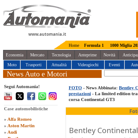
www.automania.it
Home
Formula 1
1000 Miglia 20
Economia
Mercato
Tecnologia
Anteprime
Novità
Anticipa
Moto
Trasporti
Attualità
Videogiochi
Eventi
Aut
News Auto e Motori
Segui Automania!
FOTO
- News Abbinata:
Bentley C
prestazioni
- La limited edition tra
corsa Continental GT3
Case automobilistiche
Fot
»
Alfa Romeo
»
Aston Martin
Bentley Continental 
»
Audi