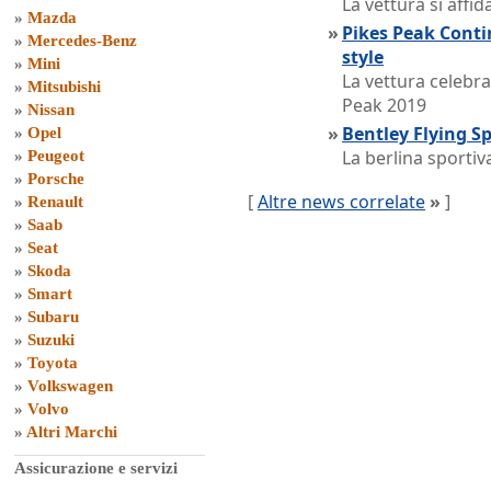
La vettura si affi
»
Mazda
»
Pikes Peak Conti
»
Mercedes-Benz
style
»
Mini
La vettura celebra
»
Mitsubishi
Peak 2019
»
Nissan
»
Bentley Flying S
»
Opel
La berlina sportiv
»
Peugeot
»
Porsche
[
Altre news correlate
»
]
»
Renault
»
Saab
»
Seat
»
Skoda
»
Smart
»
Subaru
»
Suzuki
»
Toyota
»
Volkswagen
»
Volvo
»
Altri Marchi
Assicurazione e servizi