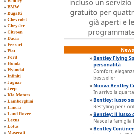
incluso un servizio
»
Bentley
»
BMW
gratuito per quattr
»
Bugatti
»
Chevrolet
già aperti e 
»
Chrysler
programmate 
»
Citroen
»
Dacia
»
Ferrari
News 
»
Fiat
»
Ford
»
Bentley Flying Sp
»
Honda
personalità
»
Hyundai
Comfort, eleganza
»
Infiniti
bestseller
»
Jaguar
»
Nuova Bentley Co
»
Jeep
In arrivo la quart
»
Kia Motors
»
Bentley: lusso se
»
Lamborghini
Restyling per Con
»
Lancia
»
Bentley: il lusso
»
Land Rover
»
Lexus
Nasce la famiglia 
»
Lotus
»
Bentley Continen
»
Maserati