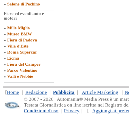
»
Salone di Pechino
Fiere ed eventi auto e
motori
»
Mille Miglia
»
Museo BMW
»
Fiera di Padova
»
Villa d'Este
»
Roma Supercar
»
Eicma
»
Fiera del Camper
»
Parco Valentino
»
Valli e Nebbie
[
Home
|
Redazione
|
Pubblicità
|
Article Marketing
|
N
© 2007 - 20
26 Automania® Media Press è un marchio 
Testata Giornalistica on line iscritta nel Registro d
Condizioni d'uso
|
Privacy
| [
Aggiungi ai prefer