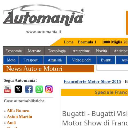
www.automania.it
Home
Formula 1
1000 Miglia 20
Economia
Mercato
Tecnologia
Anteprime
Novità
Anticipa
Moto
Trasporti
Attualità
Videogiochi
Eventi
Aut
News Auto e Motori
Segui Automania!
Francoforte-Motor-Show 2015
- B
Speciale Fran
Case automobilistiche
»
Alfa Romeo
Bugatti - Bugatti Vi
»
Aston Martin
Motor Show di Fran
»
Audi