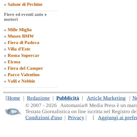
»
Salone di Pechino
Fiere ed eventi auto e
motori
»
Mille Miglia
»
Museo BMW
»
Fiera di Padova
»
Villa d'Este
»
Roma Supercar
»
Eicma
»
Fiera del Camper
»
Parco Valentino
»
Valli e Nebbie
[
Home
|
Redazione
|
Pubblicità
|
Article Marketing
|
N
© 2007 - 20
26 Automania® Media Press è un marchio 
Testata Giornalistica on line iscritta nel Registro d
Condizioni d'uso
|
Privacy
| [
Aggiungi ai prefer