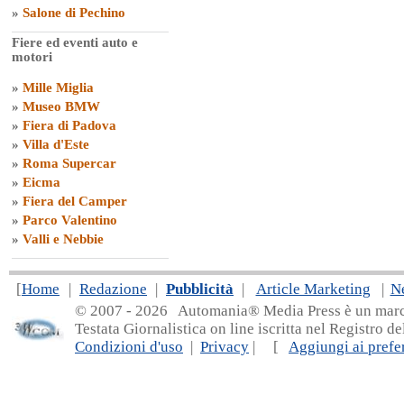
»
Salone di Pechino
Fiere ed eventi auto e
motori
»
Mille Miglia
»
Museo BMW
»
Fiera di Padova
»
Villa d'Este
»
Roma Supercar
»
Eicma
»
Fiera del Camper
»
Parco Valentino
»
Valli e Nebbie
[
Home
|
Redazione
|
Pubblicità
|
Article Marketing
|
N
© 2007 - 20
26 Automania® Media Press è un marchio 
Testata Giornalistica on line iscritta nel Registro d
Condizioni d'uso
|
Privacy
| [
Aggiungi ai prefer