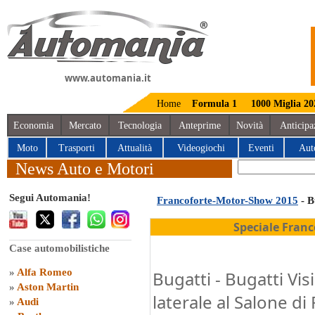
www.automania.it
Home
Formula 1
1000 Miglia 20
Economia
Mercato
Tecnologia
Anteprime
Novità
Anticipa
Moto
Trasporti
Attualità
Videogiochi
Eventi
Aut
News Auto e Motori
Segui Automania!
Francoforte-Motor-Show 2015
- B
Speciale Fran
Case automobilistiche
»
Alfa Romeo
Bugatti - Bugatti Vi
»
Aston Martin
laterale al Salone d
»
Audi