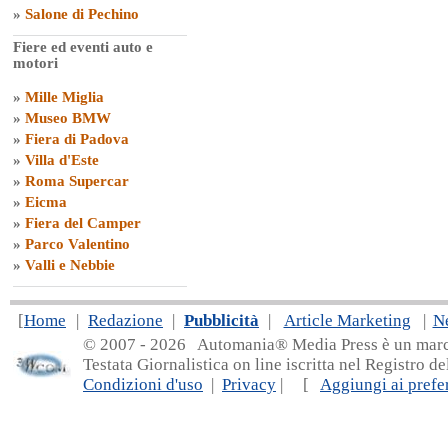
»
Salone di Pechino
Fiere ed eventi auto e
motori
»
Mille Miglia
»
Museo BMW
»
Fiera di Padova
»
Villa d'Este
»
Roma Supercar
»
Eicma
»
Fiera del Camper
»
Parco Valentino
»
Valli e Nebbie
[
Home
|
Redazione
|
Pubblicità
|
Article Marketing
|
N
© 2007 - 20
26 Automania® Media Press è un marchio 
Testata Giornalistica on line iscritta nel Registro d
Condizioni d'uso
|
Privacy
| [
Aggiungi ai prefer