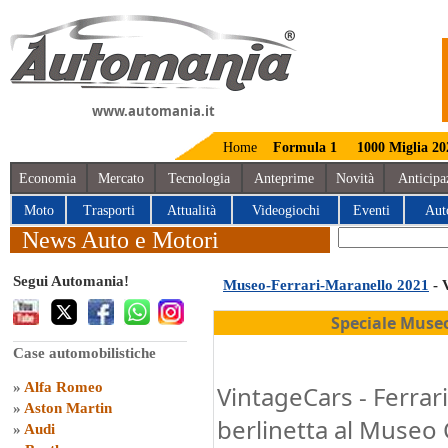
www.automania.it
Home
Formula 1
1000 Miglia 20
Economia
Mercato
Tecnologia
Anteprime
Novità
Anticipa
Moto
Trasporti
Attualità
Videogiochi
Eventi
Aut
News Auto e Motori
Segui Automania!
Museo-Ferrari-Maranello 2021
- 
Speciale Muse
Case automobilistiche
»
Alfa Romeo
VintageCars - Ferrar
»
Aston Martin
berlinetta al Museo 
»
Audi