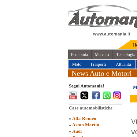
www.automania.it
H
Economia
Mercato
Tecnologia
Moto
Trasporti
Attualità
News Auto e Motori
Segui Automania!
M
Case automobilistiche
»
Alfa Romeo
V
»
Aston Martin
v
»
Audi