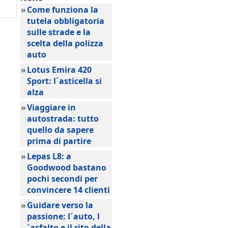
»
Come funziona la
tutela obbligatoria
sulle strade e la
scelta della polizza
auto
»
Lotus Emira 420
Sport: l´asticella si
alza
»
Viaggiare in
autostrada: tutto
quello da sapere
prima di partire
»
Lepas L8: a
Goodwood bastano
pochi secondi per
convincere 14 clienti
»
Guidare verso la
passione: l´auto, l
´asfalto e il rito della