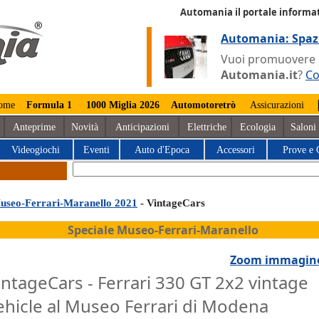
Automania il portale informat
Automania: Spaz
Vuoi promuovere la
Automania.it
?
Co
ome
Formula 1
1000 Miglia 2026
Automotoretrò
Assicurazioni
Anteprime
Novità
Anticipazioni
Elettriche
Ecologia
Saloni
Videogiochi
Eventi
Auto d'Epoca
Accessori
Prove e 
useo-Ferrari-Maranello 2021
- VintageCars
Speciale Museo-Ferrari-Maranello
Zoom immagin
intageCars - Ferrari 330 GT 2x2 vintage
ehicle al Museo Ferrari di Modena