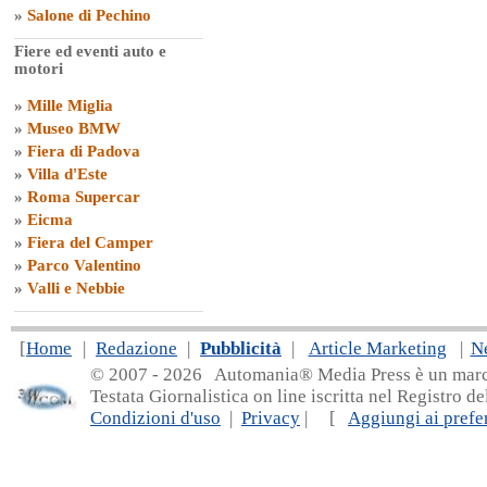
»
Salone di Pechino
Fiere ed eventi auto e
motori
»
Mille Miglia
»
Museo BMW
»
Fiera di Padova
»
Villa d'Este
»
Roma Supercar
»
Eicma
»
Fiera del Camper
»
Parco Valentino
»
Valli e Nebbie
[
Home
|
Redazione
|
Pubblicità
|
Article Marketing
|
N
© 2007 - 20
26 Automania® Media Press è un marchio 
Testata Giornalistica on line iscritta nel Registro d
Condizioni d'uso
|
Privacy
| [
Aggiungi ai prefer