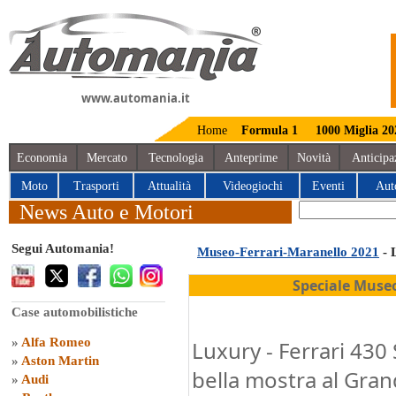
www.automania.it
Home
Formula 1
1000 Miglia 20
Economia
Mercato
Tecnologia
Anteprime
Novità
Anticipa
Moto
Trasporti
Attualità
Videogiochi
Eventi
Aut
News Auto e Motori
Segui Automania!
Museo-Ferrari-Maranello 2021
- 
Speciale Muse
Case automobilistiche
»
Alfa Romeo
Luxury - Ferrari 430
»
Aston Martin
bella mostra al Gra
»
Audi