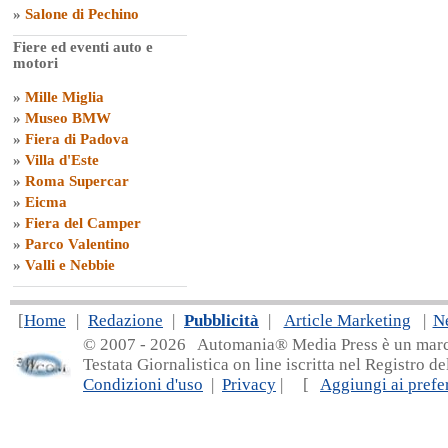
»
Salone di Pechino
Fiere ed eventi auto e
motori
»
Mille Miglia
»
Museo BMW
»
Fiera di Padova
»
Villa d'Este
»
Roma Supercar
»
Eicma
»
Fiera del Camper
»
Parco Valentino
»
Valli e Nebbie
[
Home
|
Redazione
|
Pubblicità
|
Article Marketing
|
N
© 2007 - 20
26 Automania® Media Press è un marchio 
Testata Giornalistica on line iscritta nel Registro d
Condizioni d'uso
|
Privacy
| [
Aggiungi ai prefer