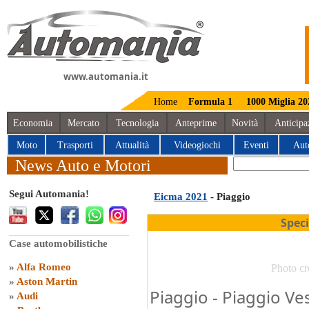
www.automania.it
Home
Formula 1
1000 Miglia 20
Economia
Mercato
Tecnologia
Anteprime
Novità
Anticipa
Moto
Trasporti
Attualità
Videogiochi
Eventi
Aut
News Auto e Motori
Segui Automania!
Eicma 2021
- Piaggio
Spec
Case automobilistiche
»
Alfa Romeo
Photo cr
»
Aston Martin
Piaggio - Piaggio Ves
»
Audi