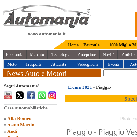
www.automania.it
Home
Formula 1
1000 Miglia 20
Economia
Mercato
Tecnologia
Anteprime
Novità
Anticipa
Moto
Trasporti
Attualità
Videogiochi
Eventi
Aut
News Auto e Motori
Segui Automania!
Eicma 2021
- Piaggio
Spec
Case automobilistiche
»
Alfa Romeo
Photo cr
»
Aston Martin
Piaggio - Piaggio Ves
»
Audi