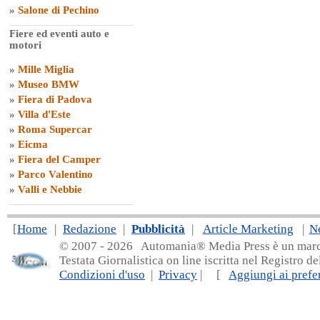
»
Salone di Pechino
Fiere ed eventi auto e
motori
»
Mille Miglia
»
Museo BMW
»
Fiera di Padova
»
Villa d'Este
»
Roma Supercar
»
Eicma
»
Fiera del Camper
»
Parco Valentino
»
Valli e Nebbie
[
Home
|
Redazione
|
Pubblicità
|
Article Marketing
|
N
© 2007 - 20
26 Automania® Media Press è un marchio 
Testata Giornalistica on line iscritta nel Registro d
Condizioni d'uso
|
Privacy
| [
Aggiungi ai prefer