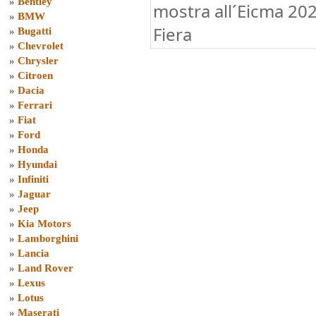
»
Bentley
mostra all´Eicma 20
»
BMW
Fiera
»
Bugatti
»
Chevrolet
»
Chrysler
»
Citroen
»
Dacia
»
Ferrari
»
Fiat
»
Ford
»
Honda
»
Hyundai
»
Infiniti
»
Jaguar
»
Jeep
»
Kia Motors
»
Lamborghini
»
Lancia
»
Land Rover
»
Lexus
»
Lotus
»
Maserati