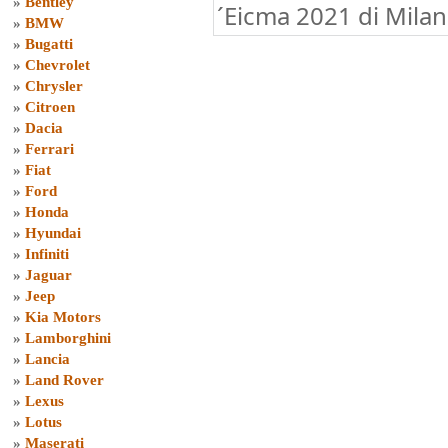
»
Bentley
´Eicma 2021 di Mila
»
BMW
»
Bugatti
»
Chevrolet
»
Chrysler
»
Citroen
»
Dacia
»
Ferrari
»
Fiat
»
Ford
»
Honda
»
Hyundai
»
Infiniti
»
Jaguar
»
Jeep
»
Kia Motors
»
Lamborghini
»
Lancia
»
Land Rover
»
Lexus
»
Lotus
»
Maserati