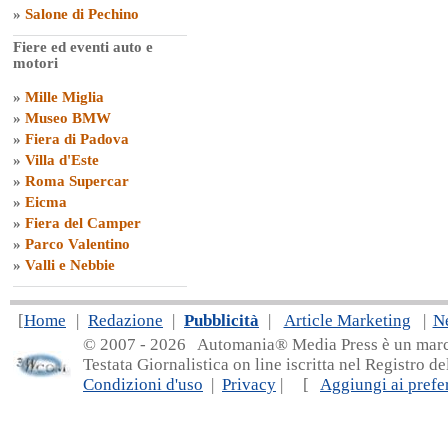
»
Salone di Pechino
Fiere ed eventi auto e
motori
»
Mille Miglia
»
Museo BMW
»
Fiera di Padova
»
Villa d'Este
»
Roma Supercar
»
Eicma
»
Fiera del Camper
»
Parco Valentino
»
Valli e Nebbie
[
Home
|
Redazione
|
Pubblicità
|
Article Marketing
|
N
© 2007 - 20
26 Automania® Media Press è un marchio 
Testata Giornalistica on line iscritta nel Registro d
Condizioni d'uso
|
Privacy
| [
Aggiungi ai prefer