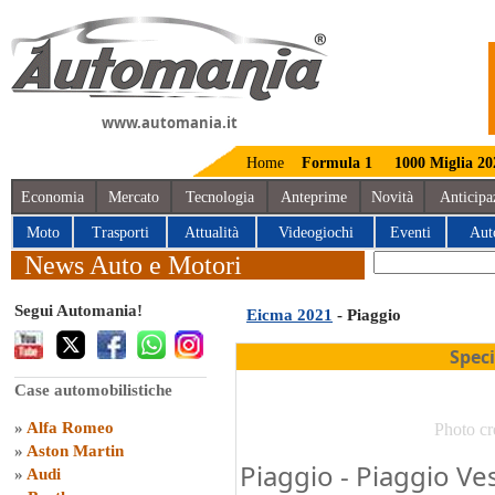
www.automania.it
Home
Formula 1
1000 Miglia 20
Economia
Mercato
Tecnologia
Anteprime
Novità
Anticipa
Moto
Trasporti
Attualità
Videogiochi
Eventi
Aut
News Auto e Motori
Segui Automania!
Eicma 2021
- Piaggio
Spec
Case automobilistiche
»
Alfa Romeo
Photo cr
»
Aston Martin
Piaggio - Piaggio Ves
»
Audi